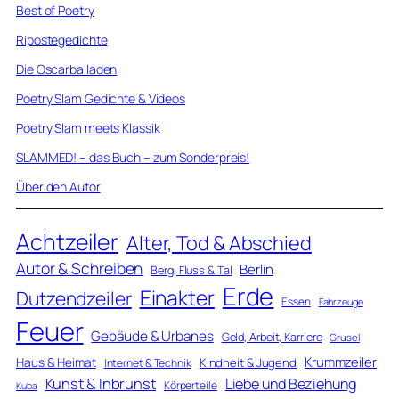
Best of Poetry
Ripostegedichte
Die Oscarballaden
Poetry Slam Gedichte & Videos
Poetry Slam meets Klassik
SLAMMED! – das Buch – zum Sonderpreis!
Über den Autor
Achtzeiler
Alter, Tod & Abschied
Autor & Schreiben
Berlin
Berg, Fluss & Tal
Erde
Einakter
Dutzendzeiler
Essen
Fahrzeuge
Feuer
Gebäude & Urbanes
Geld, Arbeit, Karriere
Grusel
Krummzeiler
Haus & Heimat
Kindheit & Jugend
Internet & Technik
Kunst & Inbrunst
Liebe und Beziehung
Körperteile
Kuba