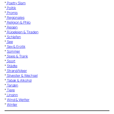
*
Poetry Slam
*
Politik
*
Promis
*
Regionales
*
Religion & Philo
*
Reisen
*
Rüpeleien & Tiraden
*
Schlafen
*
See
*
Sex & Erotik
*
Sommer
*
Speis & Trank
*
Sport
*
Städte
*
Strand/Meer
*
Silvester & Wechsel
*
Tabak & Alkohol
*
Tanzen
*
Tiere
*
Unsinn
*
Wind & Wetter
*
Winter