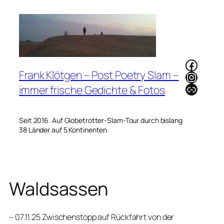
Zum
Inhalt
springen
Faceb
Frank Klötgen – Post Poetry Slam –
Instag
Link
immer frische Gedichte & Fotos
Seit 2016. Auf Globetrotter-Slam-Tour durch bislang
38 Länder auf 5 Kontinenten
Waldsassen
– 07.11.25 Zwischenstopp auf Rückfahrt von der