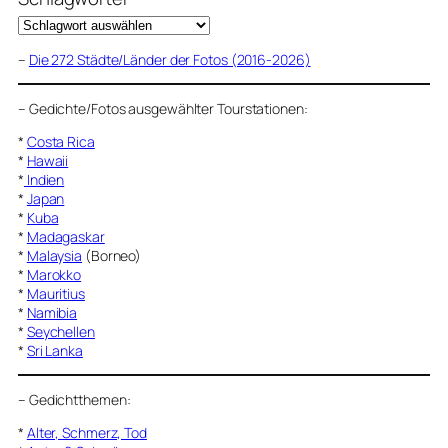
–
Die 272 Städte/Länder der Fotos (2016-2026)
–
Gedichte/Fotos ausgewählter Tourstationen:
*
Costa Rica
*
Hawaii
*
Indien
*
Japan
*
Kuba
*
Madagaskar
*
Malaysia
(Borneo)
*
Marokko
*
Mauritius
*
Namibia
*
Seychellen
*
Sri Lanka
–
Gedichtthemen
:
*
Alter, Schmerz, Tod