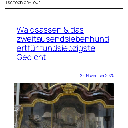
Tschechien-Tour
Waldsassen & das
zweitausendsiebenhund
ertfünfundsiebzigste
Gedicht
28. November 2025