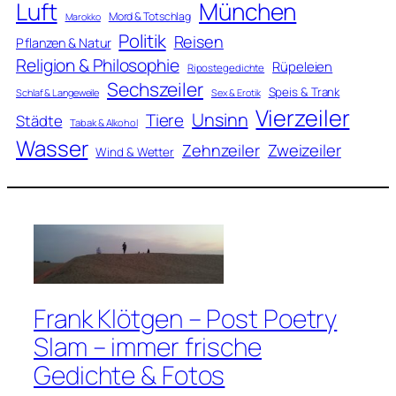
Luft
München
Mord & Totschlag
Marokko
Politik
Reisen
Pflanzen & Natur
Religion & Philosophie
Rüpeleien
Ripostegedichte
Sechszeiler
Speis & Trank
Schlaf & Langeweile
Sex & Erotik
Vierzeiler
Unsinn
Tiere
Städte
Tabak & Alkohol
Wasser
Zweizeiler
Zehnzeiler
Wind & Wetter
Frank Klötgen – Post Poetry
Slam – immer frische
Gedichte & Fotos