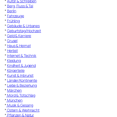
*
Autor & Schreiben
*
Berg, Fluss & Tal
*
Berlin
*
Fahrzeuge
*
Frühling
*
Gebäude & Urbanes
*
Geburtstag/Hochzeit
*
Geld & Karriere
*
Grusel
*
Haus & Heimat
*
Herbst
*
Internet & Technik
*
Kleidung
*
Kindheit & Jugend
*
Körperteile
*
Kunst & Inbrunst
*
Länder/Kontinente
*
Liebe & Beziehung
*
Märchen
*
Mord & Totschlag
*
München
*
Musik & Gesang
*
Ostern & Weihnacht
*
Pflanzen & Natur