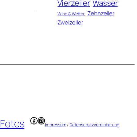
Vierzeiler
Wasser
Zehnzeiler
Wind & Wetter
Zweizeiler
Facebook
Instagram
 Fotos
Impressum
/
Datenschutzvereinbarung