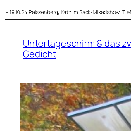
– 19.10.24 Peissenberg, Katz im Sack-Mixedshow, Tief
Untertageschirm & das z
Gedicht