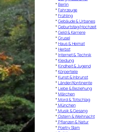
*
Berlin
*
Fahrzeuge
*
Frühling
*
Gebäude & Urbanes
*
Geburtstag/Hochzeit
*
Geld & Karriere
*
Grusel
*
Haus & Heimat
*
Herbst
*
Internet & Technik
*
Kleidung
*
Kindheit & Jugend
*
Körperteile
*
Kunst & Inbrunst
*
Länder/Kontinente
*
Liebe & Beziehung
*
Märchen
*
Mord & Totschlag
*
München
*
Musik & Gesang
*
Ostern & Weihnacht
*
Pflanzen & Natur
*
Poetry Slam