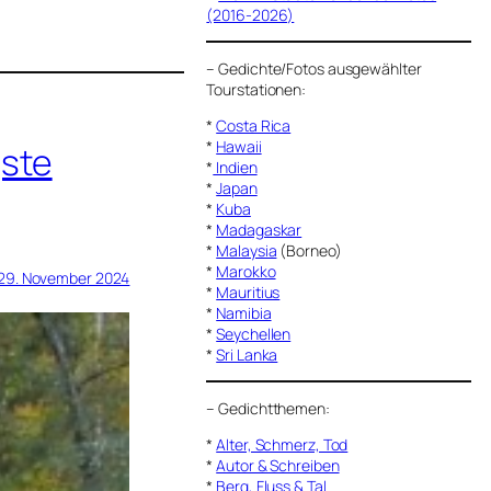
(2016-2026)
–
Gedichte/Fotos ausgewählter
Tourstationen:
*
Costa Rica
*
Hawaii
ste
*
Indien
*
Japan
*
Kuba
*
Madagaskar
*
Malaysia
(Borneo)
*
Marokko
29. November 2024
*
Mauritius
*
Namibia
*
Seychellen
*
Sri Lanka
–
Gedichtthemen
:
*
Alter, Schmerz, Tod
*
Autor & Schreiben
*
Berg, Fluss & Tal