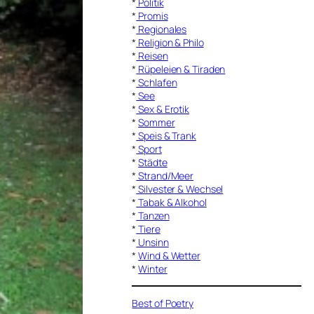
*
Politik
*
Promis
*
Regionales
*
Religion & Philo
*
Reisen
*
Rüpeleien & Tiraden
*
Schlafen
*
See
*
Sex & Erotik
*
Sommer
*
Speis & Trank
*
Sport
*
Städte
*
Strand/Meer
*
Silvester & Wechsel
*
Tabak & Alkohol
*
Tanzen
*
Tiere
*
Unsinn
*
Wind & Wetter
*
Winter
Best of Poetry