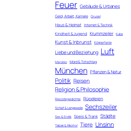
Feuer
Gebäude & Urbanes
Geld, Arbeit, Karriere
Grusel
Haus & Heimat
Internet & Technik
Krummzeiler
Kindheit & Jugend
Kuba
Kunst & Inbrunst
Körperteile
Luft
Liebe und Beziehung
Mord & Totschlag
Marokko
München
Pflanzen & Natur
Politik
Reisen
Religion & Philosophie
Rüpeleien
Ripostegedichte
Sechszeiler
Schlaf & Langeweile
Städte
Speis & Trank
Sex & Erotik
Unsinn
Tiere
Tabak & Alkohol