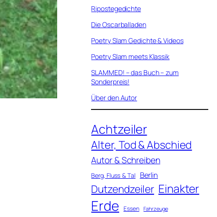
Ripostegedichte
Die Oscarballaden
Poetry Slam Gedichte & Videos
Poetry Slam meets Klassik
SLAMMED! – das Buch – zum
Sonderpreis!
Über den Autor
Achtzeiler
Alter, Tod & Abschied
Autor & Schreiben
Berlin
Berg, Fluss & Tal
Einakter
Dutzendzeiler
Erde
Essen
Fahrzeuge