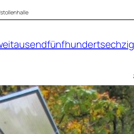
stollenhalle
weitausendfünfhundertsechzig