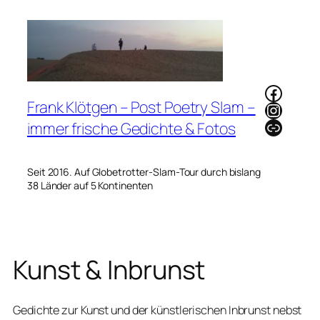
Zum
Inhalt
springen
Faceb
Frank Klötgen – Post Poetry Slam –
Instag
Link
immer frische Gedichte & Fotos
Seit 2016. Auf Globetrotter-Slam-Tour durch bislang
38 Länder auf 5 Kontinenten
Kunst & Inbrunst
Gedichte zur Kunst und der künstlerischen Inbrunst nebst