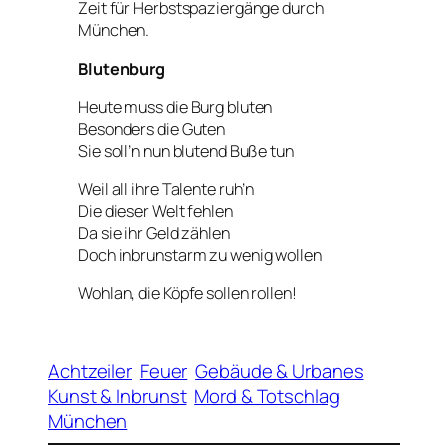
Zeit für Herbstspaziergänge durch
München.
Blutenburg
Heute muss die Burg bluten
Besonders die Guten
Sie soll’n nun blutend Buße tun
Weil all ihre Talente ruh’n
Die dieser Welt fehlen
Da sie ihr Geld zählen
Doch inbrunstarm zu wenig wollen
Wohlan, die Köpfe sollen rollen!
Achtzeiler
Feuer
Gebäude & Urbanes
Kunst & Inbrunst
Mord & Totschlag
München