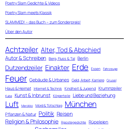
Poetry Slam Gedichte & Videos
Poetry Slam meets Klassik
SLAMMED! – das Buch – zum Sonderpreis!
Über den Autor
Achtzeiler
Alter, Tod & Abschied
Autor & Schreiben
Berlin
Berg, Fluss & Tal
Erde
Einakter
Dutzendzeiler
Essen
Fahrzeuge
Feuer
Gebäude & Urbanes
Geld, Arbeit, Karriere
Grusel
Krummzeiler
Haus & Heimat
Kindheit & Jugend
Internet & Technik
Kunst & Inbrunst
Liebe und Beziehung
Körperteile
Kuba
Luft
München
Mord & Totschlag
Marokko
Politik
Reisen
Pflanzen & Natur
Religion & Philosophie
Rüpeleien
Ripostegedichte