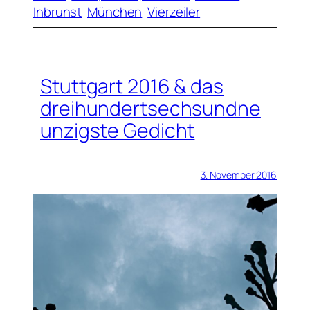
Inbrunst
München
Vierzeiler
Stuttgart 2016 & das
dreihundertsechsundne
unzigste Gedicht
3. November 2016