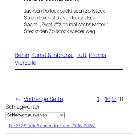
Jackson Pollock packt seen Zollstock
Streckt sich stolz von Eck zu Eck
Sacht: „Zwofuffzich mal sechs Meter!“
Steckt den Zollstock wieder weg
Berlin
Kunst & Inbrunst
Luft
Promis
Vierzeiler
←
Vorherige Seite
1
…
16
17
18
Schlagwörter
–
Die 272 Städte/Länder der Fotos (2016-2026)