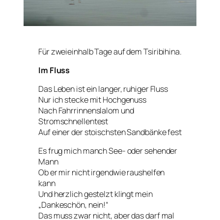
Für zweieinhalb Tage auf dem Tsiribihina.
Im Fluss
Das Leben ist ein langer, ruhiger Fluss
Nur ich stecke mit Hochgenuss
Nach Fahrrinnenslalom und
Stromschnellentest
Auf einer der stoischsten Sandbänke fest
Es frug mich manch See- oder sehender
Mann
Ob er mir nicht irgendwie raushelfen
kann
Und herzlich gestelzt klingt mein
„Dankeschön, nein!“
Das
muss
zwar nicht, aber das
darf
mal