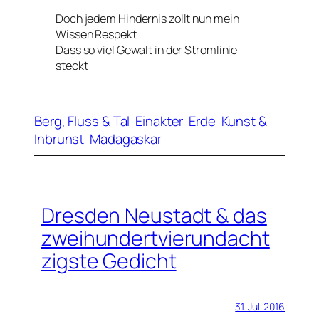
Doch jedem Hindernis zollt nun mein
Wissen Respekt
Dass so viel Gewalt in der Stromlinie
steckt
Berg, Fluss & Tal
Einakter
Erde
Kunst &
Inbrunst
Madagaskar
Dresden Neustadt & das
zweihundertvierundacht
zigste Gedicht
31. Juli 2016