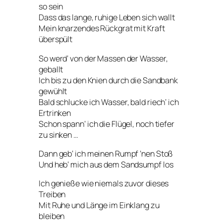
so sein
Dass das lange, ruhige Leben sich wallt
Mein knarzendes Rückgrat mit Kraft
überspült
So werd‘ von der Massen der Wasser,
geballt
Ich bis zu den Knien durch die Sandbank
gewühlt
Bald schlucke ich Wasser, bald riech‘ ich
Ertrinken
Schon spann‘ ich die Flügel, noch tiefer
zu sinken …
Dann geb‘ ich meinen Rumpf ’nen Stoß
Und heb‘ mich aus dem Sandsumpf los
Ich genieße wie niemals zuvor dieses
Treiben
Mit Ruhe und Länge im Einklang zu
bleiben