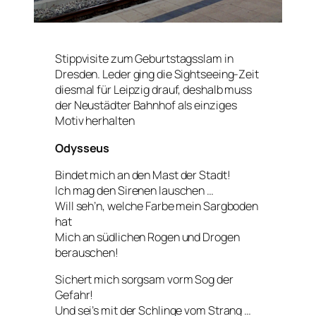
Stippvisite zum Geburtstagsslam in
Dresden. Leder ging die Sightseeing-Zeit
diesmal für Leipzig drauf, deshalb muss
der Neustädter Bahnhof als einziges
Motiv herhalten
Odysseus
Bindet mich an den Mast der Stadt!
Ich mag den Sirenen lauschen …
Will seh’n, welche Farbe mein Sargboden
hat
Mich an südlichen Rogen und Drogen
berauschen!
Sichert mich sorgsam vorm Sog der
Gefahr!
Und sei’s mit der Schlinge vom Strang …