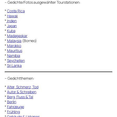
–
Gedichte/Fotos ausgewählter Tourstationen:
*
Costa Rica
*
Hawaii
*
Indien
*
Japan
*
Kuba
*
Madagaskar
*
Malaysia
(Borneo)
*
Marokko
*
Mauritius
*
Namibia
*
Seychellen
*
Sri Lanka
–
Gedichtthemen
:
*
Alter, Schmerz, Tod
*
Autor & Schreiben
*
Berg, Fluss & Tal
*
Berlin
*
Fahrzeuge
*
Frühling
*
Gebäude & Urbanes