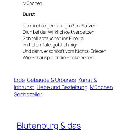
München
Durst
Ich möchte gern auf großen Plätzen
Dich bei der Wirklichkeit verpetzen
Schnell abtauchen ins Einerlei
Im tiefen Tale, göttlich high
Und dann, erschöpft vom Nichts-Erleben
Wie Schauspieler die Röcke heben
Erde
Gebäude & Urbanes
Kunst &
Inbrunst
Liebe und Beziehung
München
Sechszeiler
Blutenburg & das