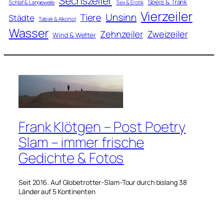
Sechszeiler
Speis & Trank
Schlaf & Langeweile
Sex & Erotik
Vierzeiler
Unsinn
Tiere
Städte
Tabak & Alkohol
Wasser
Zweizeiler
Zehnzeiler
Wind & Wetter
Frank Klötgen – Post Poetry
Slam – immer frische
Gedichte & Fotos
Seit 2016. Auf Globetrotter-Slam-Tour durch bislang 38
Länder auf 5 Kontinenten