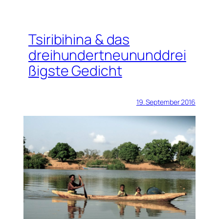
Tsiribihina & das
dreihundertneununddrei
ßigste Gedicht
19. September 2016