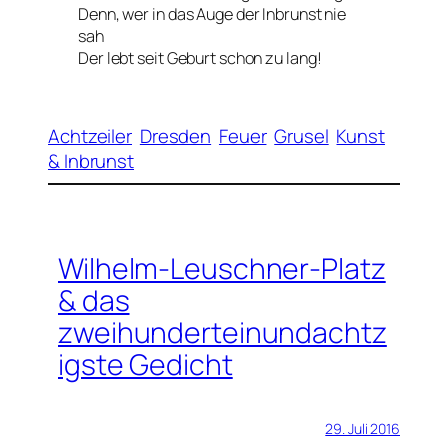
Denn, wer in das Auge der Inbrunst nie
sah
Der lebt seit Geburt schon zu lang!
Achtzeiler
Dresden
Feuer
Grusel
Kunst
& Inbrunst
Wilhelm-Leuschner-Platz
& das
zweihunderteinundachtz
igste Gedicht
29. Juli 2016