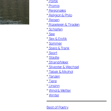
*
Politik
*
Promis
*
Regionales
*
Religion & Philo
*
Reisen
*
Rüpeleien & Tiraden
*
Schlafen
*
See
*
Sex & Erotik
*
Sommer
*
Speis & Trank
*
Sport
*
Städte
*
Strand/Meer
*
Silvester & Wechsel
*
Tabak & Alkohol
*
Tanzen
*
Tiere
*
Unsinn
*
Wind & Wetter
*
Winter
Best of Poetry