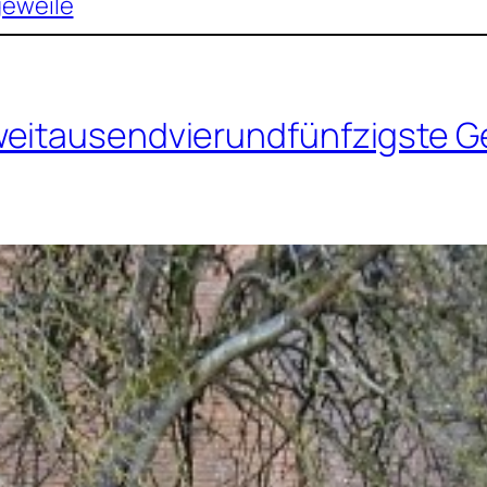
geweile
weitausendvierundfünfzigste G