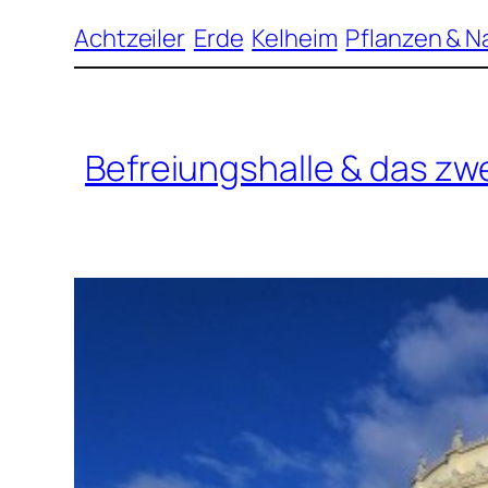
Achtzeiler
Erde
Kelheim
Pflanzen & N
Befreiungshalle & das z