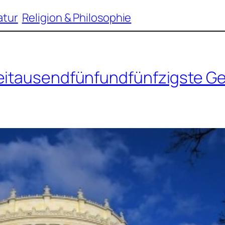
atur
Religion & Philosophie
weitausendfünfundfünfzigste Ge