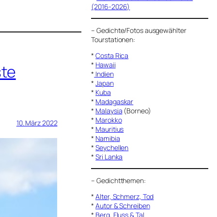
(2016-2026)
–
Gedichte/Fotos ausgewählter
Tourstationen:
*
Costa Rica
*
Hawaii
ste
*
Indien
*
Japan
*
Kuba
*
Madagaskar
*
Malaysia
(Borneo)
*
Marokko
10. März 2022
*
Mauritius
*
Namibia
*
Seychellen
*
Sri Lanka
–
Gedichtthemen
:
*
Alter, Schmerz, Tod
*
Autor & Schreiben
*
Berg, Fluss & Tal