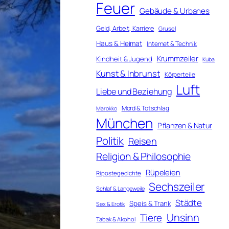
Feuer
Gebäude & Urbanes
Geld, Arbeit, Karriere
Grusel
Haus & Heimat
Internet & Technik
Krummzeiler
Kindheit & Jugend
Kuba
Kunst & Inbrunst
Körperteile
Luft
Liebe und Beziehung
Mord & Totschlag
Marokko
München
Pflanzen & Natur
Politik
Reisen
Religion & Philosophie
Rüpeleien
Ripostegedichte
Sechszeiler
Schlaf & Langeweile
Städte
Speis & Trank
Sex & Erotik
Unsinn
Tiere
Tabak & Alkohol