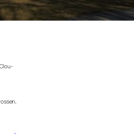
 Clou-
rossen,