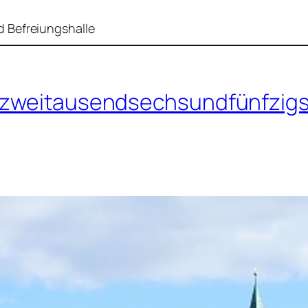
 Befreiungshalle
s zweitausendsechsundfünfzig