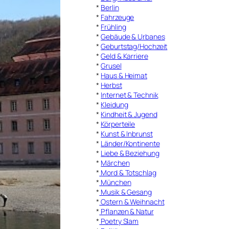
*
Berlin
*
Fahrzeuge
*
Frühling
*
Gebäude & Urbanes
*
Geburtstag/Hochzeit
*
Geld & Karriere
*
Grusel
*
Haus & Heimat
*
Herbst
*
Internet & Technik
*
Kleidung
*
Kindheit & Jugend
*
Körperteile
*
Kunst & Inbrunst
*
Länder/Kontinente
*
Liebe & Beziehung
*
Märchen
*
Mord & Totschlag
*
München
*
Musik & Gesang
*
Ostern & Weihnacht
*
Pflanzen & Natur
*
Poetry Slam