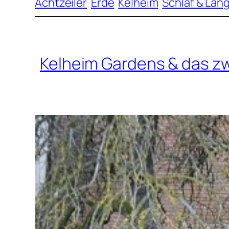
Achtzeiler
Erde
Kelheim
Schlaf & Lan
Kelheim Gardens & das z