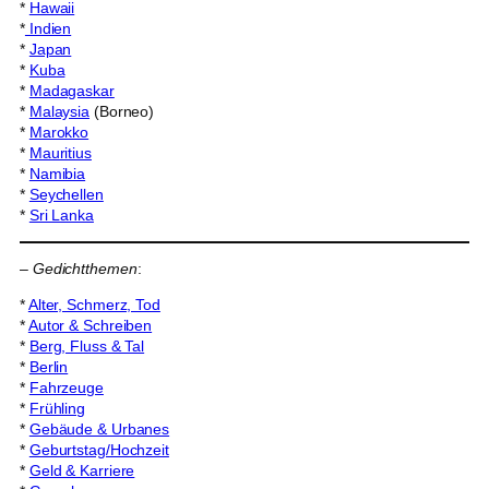
*
Hawaii
*
Indien
*
Japan
*
Kuba
*
Madagaskar
*
Malaysia
(Borneo)
*
Marokko
*
Mauritius
*
Namibia
*
Seychellen
*
Sri Lanka
–
Gedichtthemen
:
*
Alter, Schmerz, Tod
*
Autor & Schreiben
*
Berg, Fluss & Tal
*
Berlin
*
Fahrzeuge
*
Frühling
*
Gebäude & Urbanes
*
Geburtstag/Hochzeit
*
Geld & Karriere