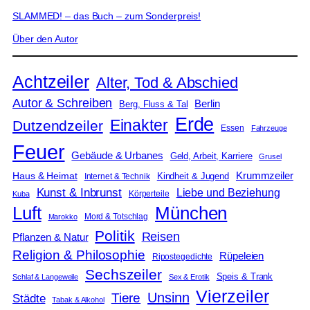
SLAMMED! – das Buch – zum Sonderpreis!
Über den Autor
Achtzeiler
Alter, Tod & Abschied
Autor & Schreiben
Berlin
Berg, Fluss & Tal
Erde
Einakter
Dutzendzeiler
Essen
Fahrzeuge
Feuer
Gebäude & Urbanes
Geld, Arbeit, Karriere
Grusel
Krummzeiler
Haus & Heimat
Kindheit & Jugend
Internet & Technik
Kunst & Inbrunst
Liebe und Beziehung
Körperteile
Kuba
Luft
München
Mord & Totschlag
Marokko
Politik
Reisen
Pflanzen & Natur
Religion & Philosophie
Rüpeleien
Ripostegedichte
Sechszeiler
Speis & Trank
Schlaf & Langeweile
Sex & Erotik
Vierzeiler
Unsinn
Tiere
Städte
Tabak & Alkohol