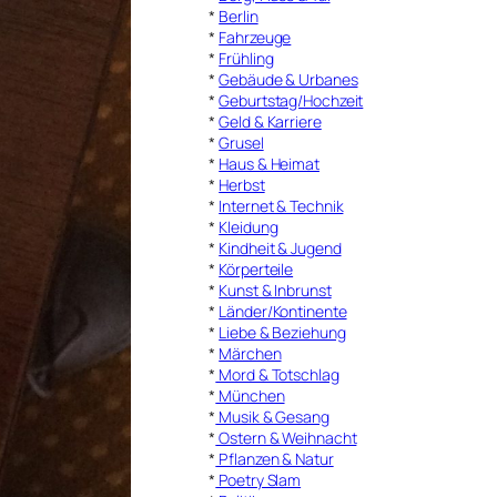
*
Berlin
*
Fahrzeuge
*
Frühling
*
Gebäude & Urbanes
*
Geburtstag/Hochzeit
*
Geld & Karriere
*
Grusel
*
Haus & Heimat
*
Herbst
*
Internet & Technik
*
Kleidung
*
Kindheit & Jugend
*
Körperteile
*
Kunst & Inbrunst
*
Länder/Kontinente
*
Liebe & Beziehung
*
Märchen
*
Mord & Totschlag
*
München
*
Musik & Gesang
*
Ostern & Weihnacht
*
Pflanzen & Natur
*
Poetry Slam