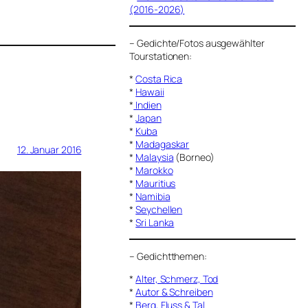
(2016-2026)
–
Gedichte/Fotos ausgewählter
Tourstationen:
*
Costa Rica
*
Hawaii
*
Indien
*
Japan
*
Kuba
*
Madagaskar
12. Januar 2016
*
Malaysia
(Borneo)
*
Marokko
*
Mauritius
*
Namibia
*
Seychellen
*
Sri Lanka
–
Gedichtthemen
:
*
Alter, Schmerz, Tod
*
Autor & Schreiben
*
Berg, Fluss & Tal