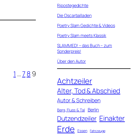
Ripostegedichte
Die Oscarballaden
Poetry Slam Gedichte & Videos
Poetry Slam meets Klassik
SLAMMED! – das Buch – zum
Sonderpreis!
Über den Autor
1
…
7
8
9
Achtzeiler
Alter, Tod & Abschied
Autor & Schreiben
Berlin
Berg, Fluss & Tal
Einakter
Dutzendzeiler
Erde
Essen
Fahrzeuge