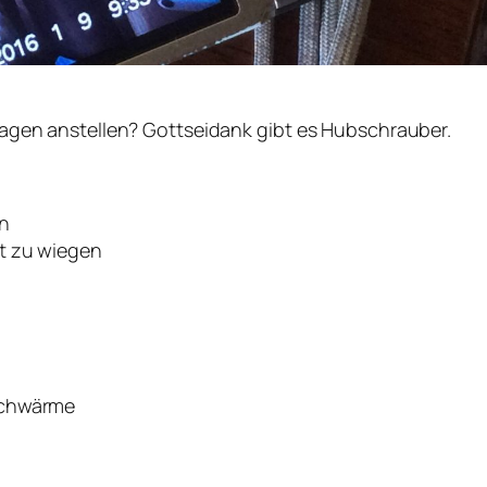
 Tagen anstellen? Gottseidank gibt es Hubschrauber.
en
ft zu wiegen
eschwärme