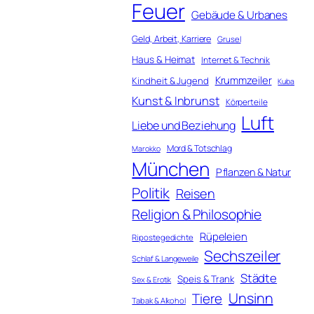
Feuer
Gebäude & Urbanes
Geld, Arbeit, Karriere
Grusel
Haus & Heimat
Internet & Technik
Krummzeiler
Kindheit & Jugend
Kuba
Kunst & Inbrunst
Körperteile
Luft
Liebe und Beziehung
Mord & Totschlag
Marokko
München
Pflanzen & Natur
Politik
Reisen
Religion & Philosophie
Rüpeleien
Ripostegedichte
Sechszeiler
Schlaf & Langeweile
Städte
Speis & Trank
Sex & Erotik
Unsinn
Tiere
Tabak & Alkohol