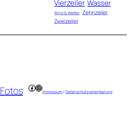
Vierzeiler
Wasser
Zehnzeiler
Wind & Wetter
Zweizeiler
Facebook
Instagram
 Fotos
Impressum
/
Datenschutzvereinbarung