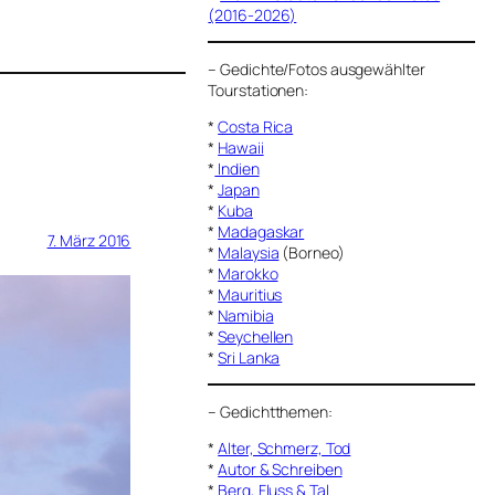
(2016-2026)
–
Gedichte/Fotos ausgewählter
Tourstationen:
*
Costa Rica
*
Hawaii
*
Indien
*
Japan
*
Kuba
*
Madagaskar
7. März 2016
*
Malaysia
(Borneo)
*
Marokko
*
Mauritius
*
Namibia
*
Seychellen
*
Sri Lanka
–
Gedichtthemen
:
*
Alter, Schmerz, Tod
*
Autor & Schreiben
*
Berg, Fluss & Tal