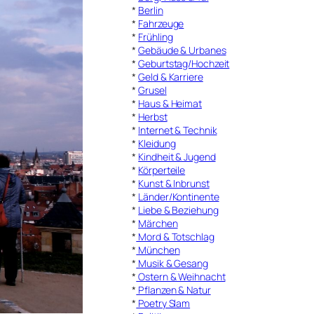
*
Berlin
*
Fahrzeuge
*
Frühling
*
Gebäude & Urbanes
*
Geburtstag/Hochzeit
*
Geld & Karriere
*
Grusel
*
Haus & Heimat
*
Herbst
*
Internet & Technik
*
Kleidung
*
Kindheit & Jugend
*
Körperteile
*
Kunst & Inbrunst
*
Länder/Kontinente
*
Liebe & Beziehung
*
Märchen
*
Mord & Totschlag
*
München
*
Musik & Gesang
*
Ostern & Weihnacht
*
Pflanzen & Natur
*
Poetry Slam