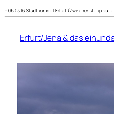
– 06.03.16 Stadtbummel Erfurt (Zwischenstopp auf 
Erfurt/Jena & das einund