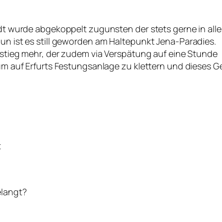
dt wurde abgekoppelt zugunsten der stets gerne in all
n ist es still geworden am Haltepunkt Jena-Paradies.
mstieg mehr, der zudem via Verspätung auf eine Stunde
um auf Erfurts Festungsanlage zu klettern und dieses G
t
elangt?