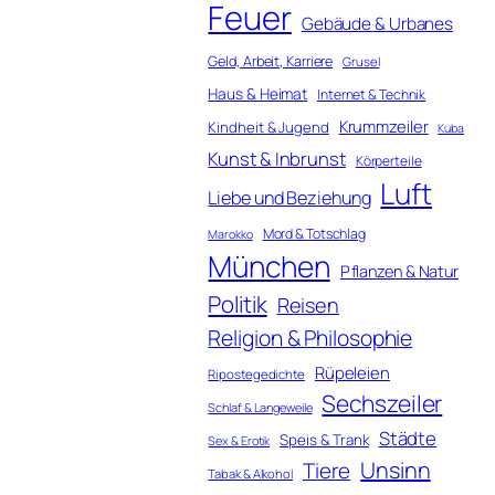
Feuer
Gebäude & Urbanes
Geld, Arbeit, Karriere
Grusel
Haus & Heimat
Internet & Technik
Krummzeiler
Kindheit & Jugend
Kuba
Kunst & Inbrunst
Körperteile
Luft
Liebe und Beziehung
Mord & Totschlag
Marokko
München
Pflanzen & Natur
Politik
Reisen
Religion & Philosophie
Rüpeleien
Ripostegedichte
Sechszeiler
Schlaf & Langeweile
Städte
Speis & Trank
Sex & Erotik
Unsinn
Tiere
Tabak & Alkohol