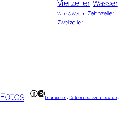
Vierzeiler
Wasser
Zehnzeiler
Wind & Wetter
Zweizeiler
Facebook
Instagram
 Fotos
Impressum
/
Datenschutzvereinbarung