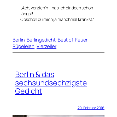
„Ach, verzieh’n – hab ich dir doch schon
längst!
Obschon du mich ja manchmal kränkst.“
Berlin
Berlingedicht
Best of
Feuer
Rüpeleien
Vierzeiler
Berlin & das
sechsundsechzigste
Gedicht
29. Februar 2016