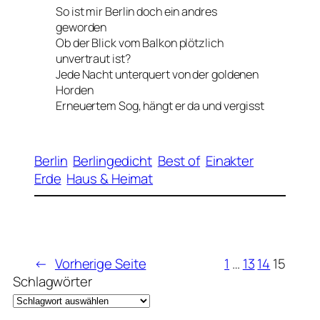
So ist mir Berlin doch ein andres
geworden
Ob der Blick vom Balkon plötzlich
unvertraut ist?
Jede Nacht unterquert von der goldenen
Horden
Erneuertem Sog, hängt er da und vergisst
Berlin
Berlingedicht
Best of
Einakter
Erde
Haus & Heimat
←
Vorherige Seite
1
…
13
14
15
Schlagwörter