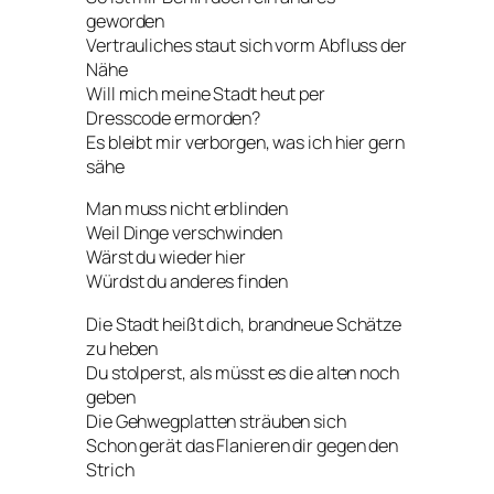
geworden
Vertrauliches staut sich vorm Abfluss der
Nähe
Will mich meine Stadt heut per
Dresscode ermorden?
Es bleibt mir verborgen, was ich hier gern
sähe
Man muss nicht erblinden
Weil Dinge verschwinden
Wärst du wieder hier
Würdst du anderes finden
Die Stadt heißt dich, brandneue Schätze
zu heben
Du stolperst, als müsst es die alten noch
geben
Die Gehwegplatten sträuben sich
Schon gerät das Flanieren dir gegen den
Strich