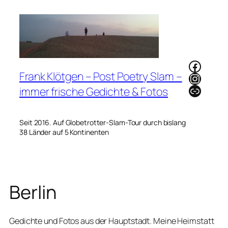
Zum
Inhalt
springen
Faceb
Frank Klötgen – Post Poetry Slam –
Instag
Link
immer frische Gedichte & Fotos
Seit 2016. Auf Globetrotter-Slam-Tour durch bislang
38 Länder auf 5 Kontinenten
Berlin
Gedichte und Fotos aus der Hauptstadt. Meine Heimstatt