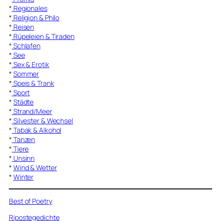
*
Regionales
*
Religion & Philo
*
Reisen
*
Rüpeleien & Tiraden
*
Schlafen
*
See
*
Sex & Erotik
*
Sommer
*
Speis & Trank
*
Sport
*
Städte
*
Strand/Meer
*
Silvester & Wechsel
*
Tabak & Alkohol
*
Tanzen
*
Tiere
*
Unsinn
*
Wind & Wetter
*
Winter
Best of Poetry
Ripostegedichte