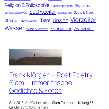
Religion & Philosophie
Rüpeleien
Ripostegedichte
Sechszeiler
Speis & Trank
Schlaf & Langeweile
Sex & Erotik
Vierzeiler
Unsinn
Tiere
Städte
Tabak & Alkohol
Wasser
Zweizeiler
Zehnzeiler
Wind & Wetter
Frank Klötgen – Post Poetry
Slam – immer frische
Gedichte & Fotos
Seit 2016. Auf Globetrotter-Slam-Tour durch bislang 38
Länder auf 5 Kontinenten