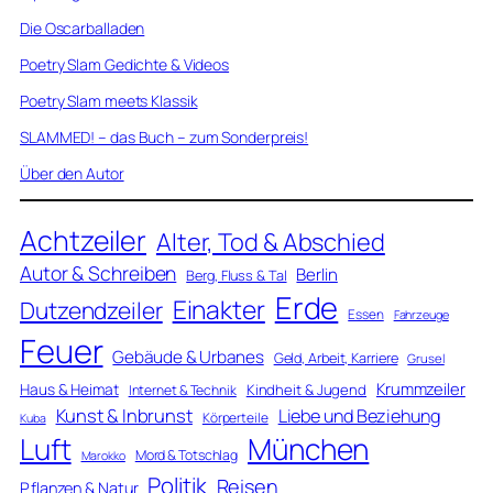
Die Oscarballaden
Poetry Slam Gedichte & Videos
Poetry Slam meets Klassik
SLAMMED! – das Buch – zum Sonderpreis!
Über den Autor
Achtzeiler
Alter, Tod & Abschied
Autor & Schreiben
Berlin
Berg, Fluss & Tal
Erde
Einakter
Dutzendzeiler
Essen
Fahrzeuge
Feuer
Gebäude & Urbanes
Geld, Arbeit, Karriere
Grusel
Krummzeiler
Haus & Heimat
Kindheit & Jugend
Internet & Technik
Kunst & Inbrunst
Liebe und Beziehung
Körperteile
Kuba
Luft
München
Mord & Totschlag
Marokko
Politik
Reisen
Pflanzen & Natur