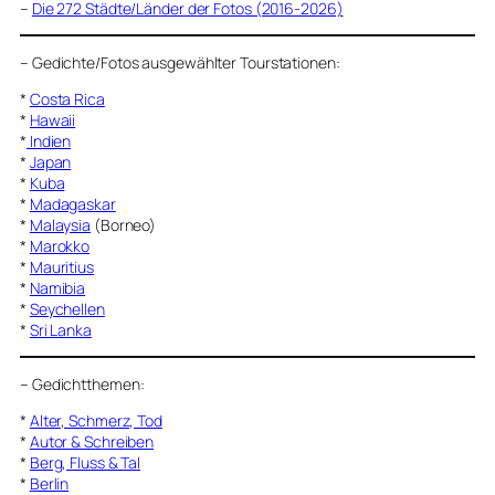
–
Die 272 Städte/Länder der Fotos (2016-2026)
–
Gedichte/Fotos ausgewählter Tourstationen:
*
Costa Rica
*
Hawaii
*
Indien
*
Japan
*
Kuba
*
Madagaskar
*
Malaysia
(Borneo)
*
Marokko
*
Mauritius
*
Namibia
*
Seychellen
*
Sri Lanka
–
Gedichtthemen
:
*
Alter, Schmerz, Tod
*
Autor & Schreiben
*
Berg, Fluss & Tal
*
Berlin