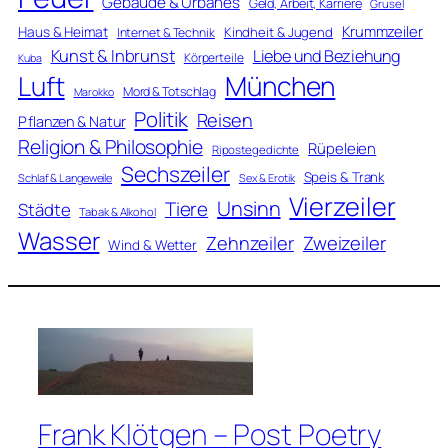
Gebäude & Urbanes
Geld, Arbeit, Karriere
Grusel
Krummzeiler
Haus & Heimat
Kindheit & Jugend
Internet & Technik
Kunst & Inbrunst
Liebe und Beziehung
Körperteile
Kuba
Luft
München
Mord & Totschlag
Marokko
Politik
Reisen
Pflanzen & Natur
Religion & Philosophie
Rüpeleien
Ripostegedichte
Sechszeiler
Speis & Trank
Schlaf & Langeweile
Sex & Erotik
Vierzeiler
Unsinn
Tiere
Städte
Tabak & Alkohol
Wasser
Zweizeiler
Zehnzeiler
Wind & Wetter
Frank Klötgen – Post Poetry