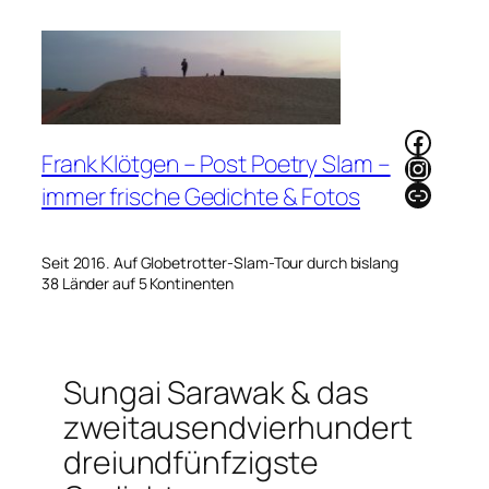
Zum
Inhalt
springen
Faceb
Frank Klötgen – Post Poetry Slam –
Instag
Link
immer frische Gedichte & Fotos
Seit 2016. Auf Globetrotter-Slam-Tour durch bislang
38 Länder auf 5 Kontinenten
Sungai Sarawak & das
zweitausendvierhundert
dreiundfünfzigste