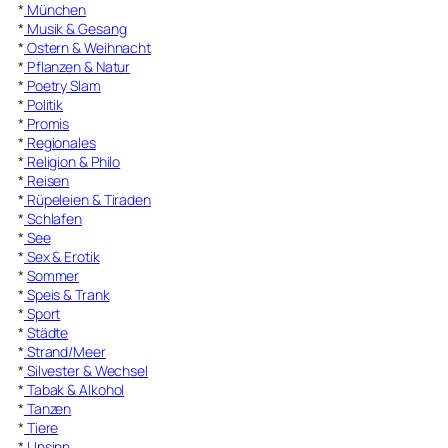
*
München
*
Musik & Gesang
*
Ostern & Weihnacht
*
Pflanzen & Natur
*
Poetry Slam
*
Politik
*
Promis
*
Regionales
*
Religion & Philo
*
Reisen
*
Rüpeleien & Tiraden
*
Schlafen
*
See
*
Sex & Erotik
*
Sommer
*
Speis & Trank
*
Sport
*
Städte
*
Strand/Meer
*
Silvester & Wechsel
*
Tabak & Alkohol
*
Tanzen
*
Tiere
*
Unsinn