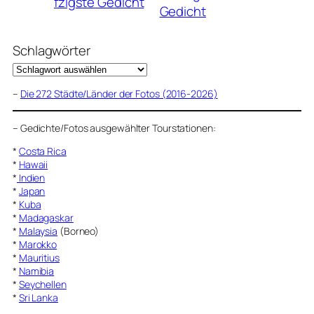
fzigste Gedicht
Gedicht
Schlagwörter
–
Die 272 Städte/Länder der Fotos (2016-2026)
–
Gedichte/Fotos ausgewählter Tourstationen:
*
Costa Rica
*
Hawaii
*
Indien
*
Japan
*
Kuba
*
Madagaskar
*
Malaysia
(Borneo)
*
Marokko
*
Mauritius
*
Namibia
*
Seychellen
*
Sri Lanka