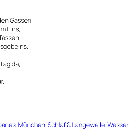
 den Gassen
m Eins,
 Tassen
sgebeins.
tag da,
r,
banes
München
Schlaf & Langeweile
Wasser