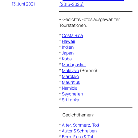
13. Juni 2021
(2016-2026)
–
Gedichte/Fotos ausgewählter
Tourstationen:
*
Costa Rica
*
Hawaii
*
Indien
*
Japan
*
Kuba
*
Madagaskar
*
Malaysia
(Borneo)
*
Marokko
*
Mauritius
*
Namibia
*
Seychellen
*
Sri Lanka
–
Gedichtthemen
:
*
Alter, Schmerz, Tod
*
Autor & Schreiben
*
Berg, Fluss & Tal