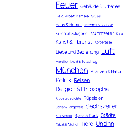
Feuer
Gebäude & Urbanes
Geld, Arbeit, Karriere
Grusel
Haus & Heimat
Internet & Technik
Krummzeiler
Kindheit & Jugend
Kuba
Kunst & Inbrunst
Körperteile
Luft
Liebe und Beziehung
Mord & Totschlag
Marokko
München
Pflanzen & Natur
Politik
Reisen
Religion & Philosophie
Rüpeleien
Ripostegedichte
Sechszeiler
Schlaf & Langeweile
Städte
Speis & Trank
Sex & Erotik
Unsinn
Tiere
Tabak & Alkohol