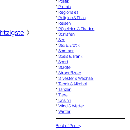
*
Politik
*
Promis
*
Regionales
*
Religion & Philo
*
Reisen
*
Rüpeleien & Tiraden
htzigste
》
*
Schlafen
*
See
*
Sex & Erotik
*
Sommer
*
Speis & Trank
*
Sport
*
Städte
*
Strand/Meer
*
Silvester & Wechsel
*
Tabak & Alkohol
*
Tanzen
*
Tiere
*
Unsinn
*
Wind & Wetter
*
Winter
Best of Poetry