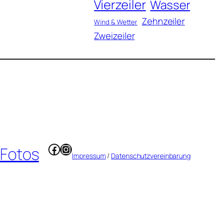
Vierzeiler
Wasser
Zehnzeiler
Wind & Wetter
Zweizeiler
Facebook
Instagram
 Fotos
Impressum
/
Datenschutzvereinbarung