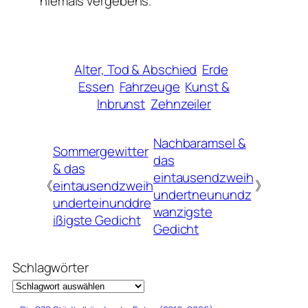
niemals vergebens.
Alter, Tod & Abschied
Erde
Essen
Fahrzeuge
Kunst &
Inbrunst
Zehnzeiler
Nachbaramsel &
Sommergewitter
das
& das
eintausendzweih
《
eintausendzweih
》
undertneunundz
underteinunddre
wanzigste
ißigste Gedicht
Gedicht
Schlagwörter