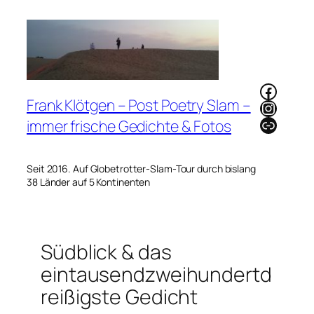
Zum
Inhalt
springen
Faceb
Frank Klötgen – Post Poetry Slam –
Instag
Link
immer frische Gedichte & Fotos
Seit 2016. Auf Globetrotter-Slam-Tour durch bislang
38 Länder auf 5 Kontinenten
Südblick & das
eintausendzweihundertd
reißigste Gedicht