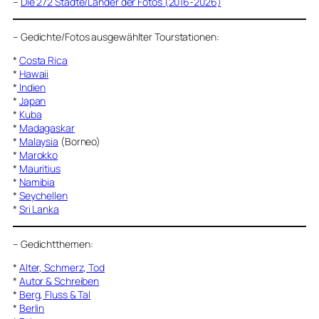
–
Die 272 Städte/Länder der Fotos (2016-2026)
–
Gedichte/Fotos ausgewählter Tourstationen:
*
Costa Rica
*
Hawaii
*
Indien
*
Japan
*
Kuba
*
Madagaskar
*
Malaysia
(Borneo)
*
Marokko
*
Mauritius
*
Namibia
*
Seychellen
*
Sri Lanka
–
Gedichtthemen
:
*
Alter, Schmerz, Tod
*
Autor & Schreiben
*
Berg, Fluss & Tal
*
Berlin