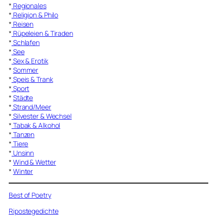
*
Regionales
*
Religion & Philo
*
Reisen
*
Rüpeleien & Tiraden
*
Schlafen
*
See
*
Sex & Erotik
*
Sommer
*
Speis & Trank
*
Sport
*
Städte
*
Strand/Meer
*
Silvester & Wechsel
*
Tabak & Alkohol
*
Tanzen
*
Tiere
*
Unsinn
*
Wind & Wetter
*
Winter
Best of Poetry
Ripostegedichte