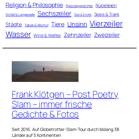
Religion & Philosophie
Rüpeleien
Ripostegedichte
Sechszeiler
Speis & Trank
Schlaf & Langeweile
Sex & Erotik
Vierzeiler
Unsinn
Tiere
Städte
Tabak & Alkohol
Wasser
Zweizeiler
Zehnzeiler
Wind & Wetter
Frank Klötgen – Post Poetry
Slam – immer frische
Gedichte & Fotos
Seit 2016. Auf Globetrotter-Slam-Tour durch bislang 38
Länder auf 5 Kontinenten