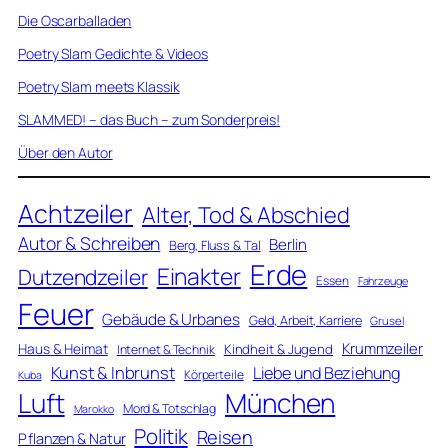
Die Oscarballaden
Poetry Slam Gedichte & Videos
Poetry Slam meets Klassik
SLAMMED! – das Buch – zum Sonderpreis!
Über den Autor
Achtzeiler
Alter, Tod & Abschied
Autor & Schreiben
Berlin
Berg, Fluss & Tal
Erde
Einakter
Dutzendzeiler
Essen
Fahrzeuge
Feuer
Gebäude & Urbanes
Geld, Arbeit, Karriere
Grusel
Krummzeiler
Haus & Heimat
Kindheit & Jugend
Internet & Technik
Kunst & Inbrunst
Liebe und Beziehung
Körperteile
Kuba
Luft
München
Mord & Totschlag
Marokko
Politik
Reisen
Pflanzen & Natur