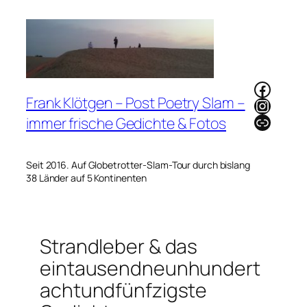
Zum
Inhalt
springen
Faceb
Frank Klötgen – Post Poetry Slam –
Instag
Link
immer frische Gedichte & Fotos
Seit 2016. Auf Globetrotter-Slam-Tour durch bislang
38 Länder auf 5 Kontinenten
Strandleber & das
eintausendneunhundert
achtundfünfzigste