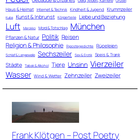
Gebäude & Urbanes
Geld, Arbeit, Karriere
Grusel
Krummzeiler
Haus & Heimat
Kindheit & Jugend
Internet & Technik
Kunst & Inbrunst
Liebe und Beziehung
Körperteile
Kuba
Luft
München
Mord & Totschlag
Marokko
Politik
Reisen
Pflanzen & Natur
Religion & Philosophie
Rüpeleien
Ripostegedichte
Sechszeiler
Speis & Trank
Schlaf & Langeweile
Sex & Erotik
Vierzeiler
Unsinn
Tiere
Städte
Tabak & Alkohol
Wasser
Zweizeiler
Zehnzeiler
Wind & Wetter
Frank Klötgen – Post Poetry