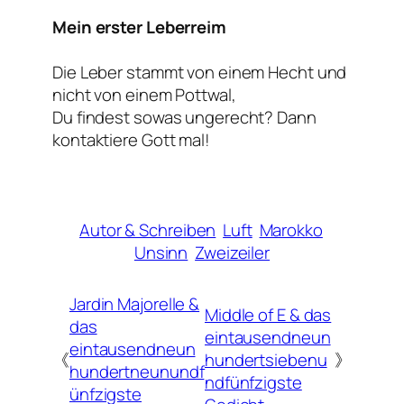
Mein erster Leberreim
Die Leber stammt von einem Hecht und
nicht von einem Pottwal,
Du findest sowas ungerecht? Dann
kontaktiere Gott mal!
Autor & Schreiben
Luft
Marokko
Unsinn
Zweizeiler
Jardin Majorelle &
Middle of E & das
das
eintausendneun
eintausendneun
《
hundertsiebenu
》
hundertneunundf
ndfünfzigste
ünfzigste