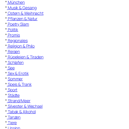
*
München
*
Musik & Gesang
*
Ostern & Weihnacht
*
Pflanzen & Natur
*
Poetry Slam
*
Politik
*
Promis
*
Regionales
*
Religion & Philo
*
Reisen
*
Rüpeleien & Tiraden
*
Schlafen
*
See
*
Sex & Erotik
*
Sommer
*
Speis & Trank
*
Sport
*
Städte
*
Strand/Meer
*
Silvester & Wechsel
*
Tabak & Alkohol
*
Tanzen
*
Tiere
*
Unsinn