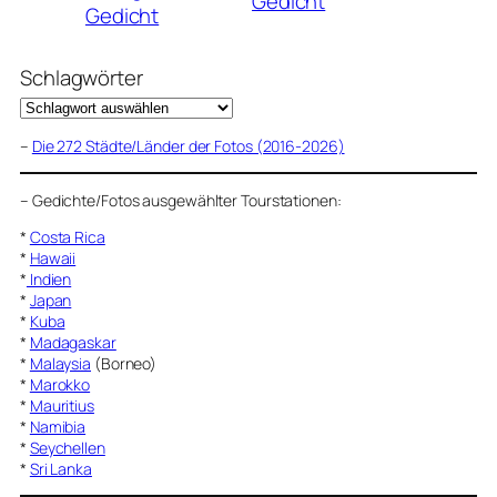
Gedicht
Gedicht
Schlagwörter
–
Die 272 Städte/Länder der Fotos (2016-2026)
–
Gedichte/Fotos ausgewählter Tourstationen:
*
Costa Rica
*
Hawaii
*
Indien
*
Japan
*
Kuba
*
Madagaskar
*
Malaysia
(Borneo)
*
Marokko
*
Mauritius
*
Namibia
*
Seychellen
*
Sri Lanka