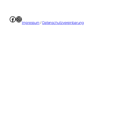
Facebook
Instagram
Impressum
/
Datenschutzvereinbarung