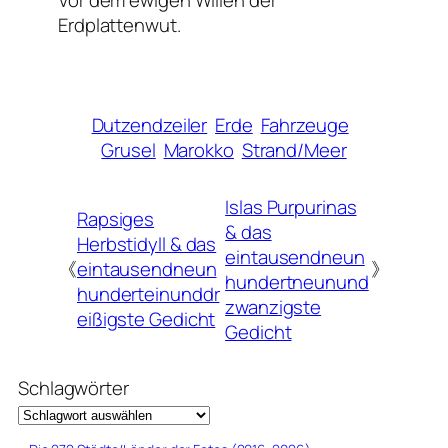
Vor dem ewigen Willen der
Erdplattenwut.
Dutzendzeiler
Erde
Fahrzeuge
Grusel
Marokko
Strand/Meer
Islas Purpurinas
Rapsiges
& das
Herbstidyll & das
eintausendneun
《
eintausendneun
》
hundertneunund
hunderteinunddr
zwanzigste
eißigste Gedicht
Gedicht
Schlagwörter