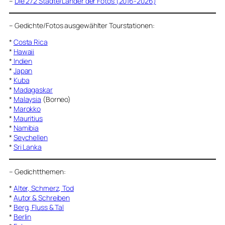
–
Die 272 Städte/Länder der Fotos (2016-2026)
–
Gedichte/Fotos ausgewählter Tourstationen:
*
Costa Rica
*
Hawaii
*
Indien
*
Japan
*
Kuba
*
Madagaskar
*
Malaysia
(Borneo)
*
Marokko
*
Mauritius
*
Namibia
*
Seychellen
*
Sri Lanka
–
Gedichtthemen
:
*
Alter, Schmerz, Tod
*
Autor & Schreiben
*
Berg, Fluss & Tal
*
Berlin