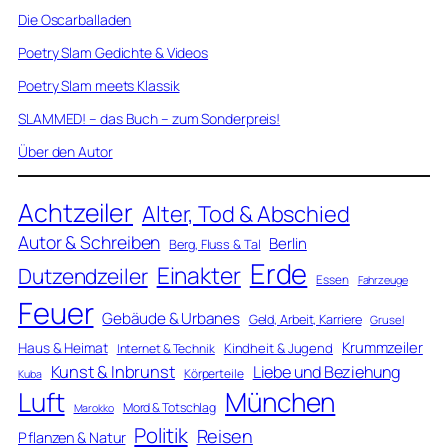
Die Oscarballaden
Poetry Slam Gedichte & Videos
Poetry Slam meets Klassik
SLAMMED! – das Buch – zum Sonderpreis!
Über den Autor
Achtzeiler
Alter, Tod & Abschied
Autor & Schreiben
Berlin
Berg, Fluss & Tal
Erde
Einakter
Dutzendzeiler
Essen
Fahrzeuge
Feuer
Gebäude & Urbanes
Geld, Arbeit, Karriere
Grusel
Krummzeiler
Haus & Heimat
Kindheit & Jugend
Internet & Technik
Kunst & Inbrunst
Liebe und Beziehung
Körperteile
Kuba
Luft
München
Mord & Totschlag
Marokko
Politik
Reisen
Pflanzen & Natur