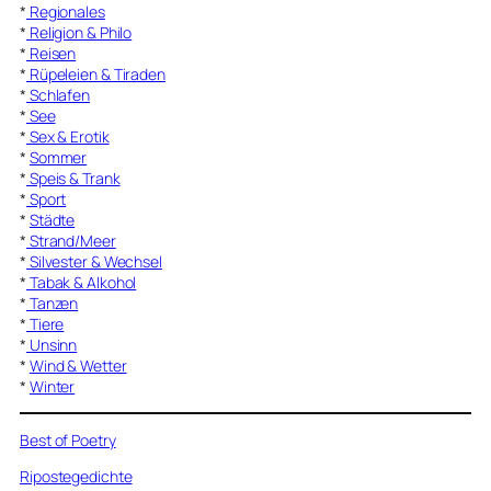
*
Regionales
*
Religion & Philo
*
Reisen
*
Rüpeleien & Tiraden
*
Schlafen
*
See
*
Sex & Erotik
*
Sommer
*
Speis & Trank
*
Sport
*
Städte
*
Strand/Meer
*
Silvester & Wechsel
*
Tabak & Alkohol
*
Tanzen
*
Tiere
*
Unsinn
*
Wind & Wetter
*
Winter
Best of Poetry
Ripostegedichte