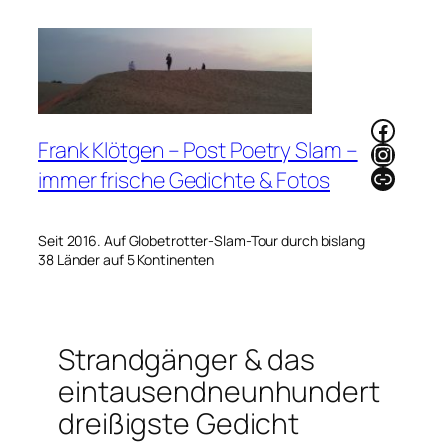
Zum
Inhalt
springen
Faceb
Frank Klötgen – Post Poetry Slam –
Instag
Link
immer frische Gedichte & Fotos
Seit 2016. Auf Globetrotter-Slam-Tour durch bislang
38 Länder auf 5 Kontinenten
Strandgänger & das
eintausendneunhundert
dreißigste Gedicht