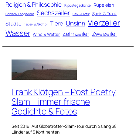
Religion & Philosophie
Rüpeleien
Ripostegedichte
Sechszeiler
Speis & Trank
Schlaf & Langeweile
Sex & Erotik
Vierzeiler
Unsinn
Tiere
Städte
Tabak & Alkohol
Wasser
Zweizeiler
Zehnzeiler
Wind & Wetter
Frank Klötgen – Post Poetry
Slam – immer frische
Gedichte & Fotos
Seit 2016. Auf Globetrotter-Slam-Tour durch bislang 38
Länder auf 5 Kontinenten