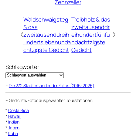
Zehnzeiler
Waldschwaigsteg
Treibholz & das
& das
zweitausenddr
《
zweitausenddreih
eihundertfünfu
》
undertsiebenunda
ndachtzigste
chtzigste Gedicht
Gedicht
Schlagwörter
–
Die 272 Städte/Länder der Fotos (2016-2026)
–
Gedichte/Fotos ausgewählter Tourstationen:
*
Costa Rica
*
Hawaii
*
Indien
*
Japan
*
Kuba