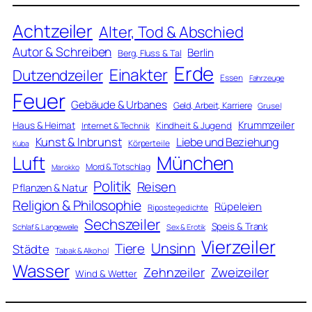
Achtzeiler
Alter, Tod & Abschied
Autor & Schreiben
Berlin
Berg, Fluss & Tal
Erde
Einakter
Dutzendzeiler
Essen
Fahrzeuge
Feuer
Gebäude & Urbanes
Geld, Arbeit, Karriere
Grusel
Krummzeiler
Haus & Heimat
Kindheit & Jugend
Internet & Technik
Kunst & Inbrunst
Liebe und Beziehung
Körperteile
Kuba
Luft
München
Mord & Totschlag
Marokko
Politik
Reisen
Pflanzen & Natur
Religion & Philosophie
Rüpeleien
Ripostegedichte
Sechszeiler
Speis & Trank
Schlaf & Langeweile
Sex & Erotik
Vierzeiler
Unsinn
Tiere
Städte
Tabak & Alkohol
Wasser
Zweizeiler
Zehnzeiler
Wind & Wetter