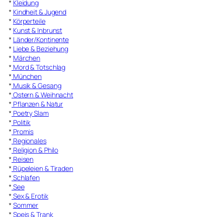
*
Kleidung
*
Kindheit & Jugend
*
Körperteile
*
Kunst & Inbrunst
*
Länder/Kontinente
*
Liebe & Beziehung
*
Märchen
*
Mord & Totschlag
*
München
*
Musik & Gesang
*
Ostern & Weihnacht
*
Pflanzen & Natur
*
Poetry Slam
*
Politik
*
Promis
*
Regionales
*
Religion & Philo
*
Reisen
*
Rüpeleien & Tiraden
*
Schlafen
*
See
*
Sex & Erotik
*
Sommer
*
Speis & Trank