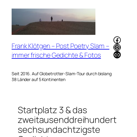
Zum
Inhalt
springen
Faceb
Frank Klötgen – Post Poetry Slam –
Instag
Link
immer frische Gedichte & Fotos
Seit 2016. Auf Globetrotter-Slam-Tour durch bislang
38 Länder auf 5 Kontinenten
Startplatz 3 & das
zweitausenddreihundert
sechsundachtzigste