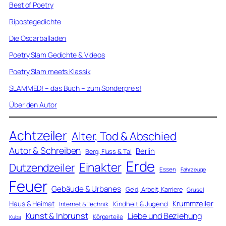
Best of Poetry
Ripostegedichte
Die Oscarballaden
Poetry Slam Gedichte & Videos
Poetry Slam meets Klassik
SLAMMED! – das Buch – zum Sonderpreis!
Über den Autor
Achtzeiler
Alter, Tod & Abschied
Autor & Schreiben
Berlin
Berg, Fluss & Tal
Erde
Einakter
Dutzendzeiler
Essen
Fahrzeuge
Feuer
Gebäude & Urbanes
Geld, Arbeit, Karriere
Grusel
Krummzeiler
Haus & Heimat
Kindheit & Jugend
Internet & Technik
Kunst & Inbrunst
Liebe und Beziehung
Körperteile
Kuba