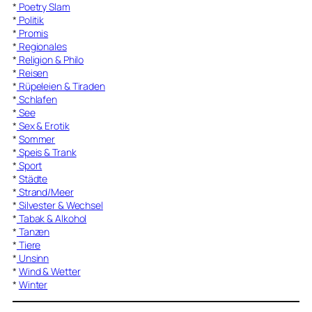
*
Poetry Slam
*
Politik
*
Promis
*
Regionales
*
Religion & Philo
*
Reisen
*
Rüpeleien & Tiraden
*
Schlafen
*
See
*
Sex & Erotik
*
Sommer
*
Speis & Trank
*
Sport
*
Städte
*
Strand/Meer
*
Silvester & Wechsel
*
Tabak & Alkohol
*
Tanzen
*
Tiere
*
Unsinn
*
Wind & Wetter
*
Winter