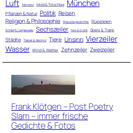
Luft
München
Mord & Totschlag
Marokko
Politik
Reisen
Pflanzen & Natur
Religion & Philosophie
Rüpeleien
Ripostegedichte
Sechszeiler
Speis & Trank
Schlaf & Langeweile
Sex & Erotik
Vierzeiler
Unsinn
Tiere
Städte
Tabak & Alkohol
Wasser
Zweizeiler
Zehnzeiler
Wind & Wetter
Frank Klötgen – Post Poetry
Slam – immer frische
Gedichte & Fotos