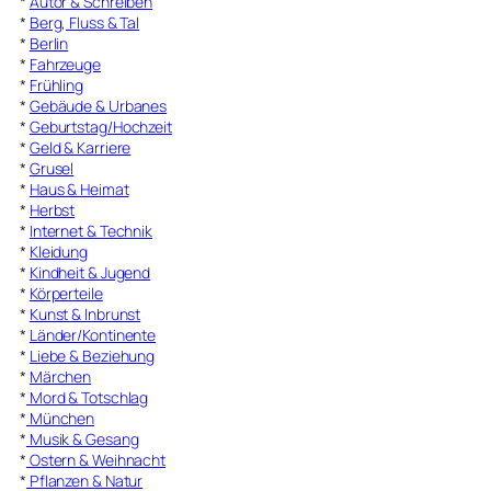
*
Autor & Schreiben
*
Berg, Fluss & Tal
*
Berlin
*
Fahrzeuge
*
Frühling
*
Gebäude & Urbanes
*
Geburtstag/Hochzeit
*
Geld & Karriere
*
Grusel
*
Haus & Heimat
*
Herbst
*
Internet & Technik
*
Kleidung
*
Kindheit & Jugend
*
Körperteile
*
Kunst & Inbrunst
*
Länder/Kontinente
*
Liebe & Beziehung
*
Märchen
*
Mord & Totschlag
*
München
*
Musik & Gesang
*
Ostern & Weihnacht
*
Pflanzen & Natur