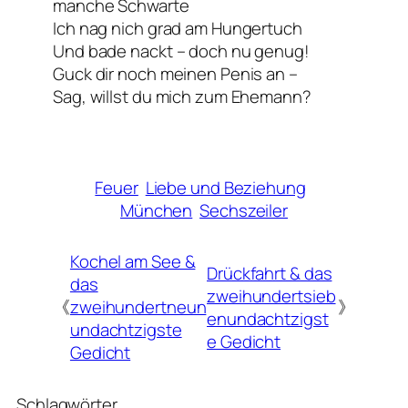
manche Schwarte
Ich nag nich grad am Hungertuch
Und bade nackt – doch nu genug!
Guck dir noch meinen Penis an –
Sag, willst du mich zum Ehemann?
Feuer
Liebe und Beziehung
München
Sechszeiler
Kochel am See &
Drückfahrt & das
das
zweihundertsieb
《
zweihundertneun
》
enundachtzigst
undachtzigste
e Gedicht
Gedicht
Schlagwörter