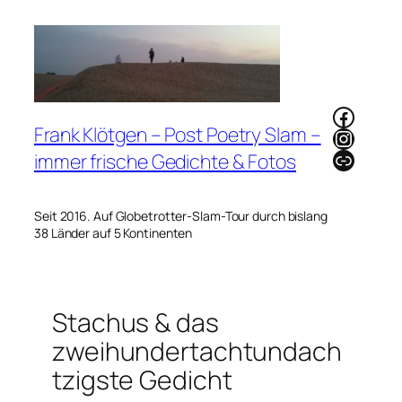
Zum
Inhalt
springen
Faceb
Frank Klötgen – Post Poetry Slam –
Instag
Link
immer frische Gedichte & Fotos
Seit 2016. Auf Globetrotter-Slam-Tour durch bislang
38 Länder auf 5 Kontinenten
Stachus & das
zweihundertachtundach
tzigste Gedicht