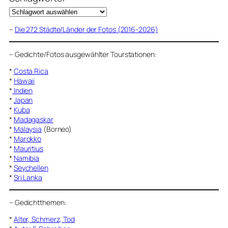
–
Die 272 Städte/Länder der Fotos (2016-2026)
–
Gedichte/Fotos ausgewählter Tourstationen:
*
Costa Rica
*
Hawaii
*
Indien
*
Japan
*
Kuba
*
Madagaskar
*
Malaysia
(Borneo)
*
Marokko
*
Mauritius
*
Namibia
*
Seychellen
*
Sri Lanka
–
Gedichtthemen
:
*
Alter, Schmerz, Tod