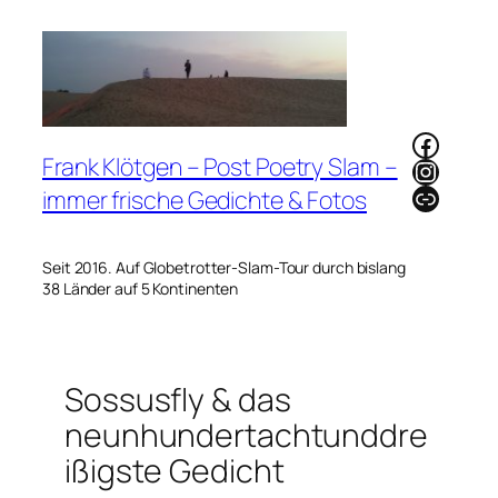
Zum
Inhalt
springen
Faceb
Frank Klötgen – Post Poetry Slam –
Instag
Link
immer frische Gedichte & Fotos
Seit 2016. Auf Globetrotter-Slam-Tour durch bislang
38 Länder auf 5 Kontinenten
Sossusfly & das
neunhundertachtunddre
ißigste Gedicht