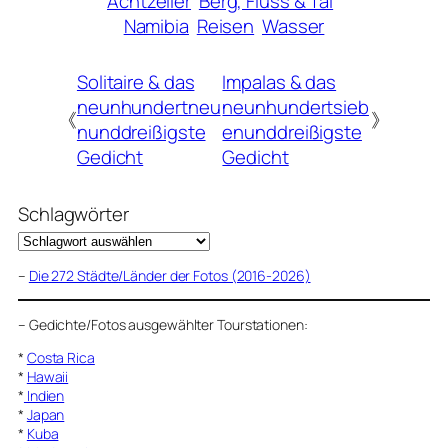
Achtzeiler
Berg, Fluss & Tal
Namibia
Reisen
Wasser
Solitaire & das
Impalas & das
neunhundertneu
neunhundertsieb
《
》
nunddreißigste
enunddreißigste
Gedicht
Gedicht
Schlagwörter
–
Die 272 Städte/Länder der Fotos (2016-2026)
–
Gedichte/Fotos ausgewählter Tourstationen:
*
Costa Rica
*
Hawaii
*
Indien
*
Japan
*
Kuba