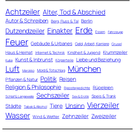
Achtzeiler
Alter, Tod & Abschied
Autor & Schreiben
Berlin
Berg, Fluss & Tal
Erde
Einakter
Dutzendzeiler
Essen
Fahrzeuge
Feuer
Gebäude & Urbanes
Geld, Arbeit, Karriere
Grusel
Krummzeiler
Haus & Heimat
Kindheit & Jugend
Internet & Technik
Kunst & Inbrunst
Liebe und Beziehung
Körperteile
Kuba
Luft
München
Mord & Totschlag
Marokko
Politik
Reisen
Pflanzen & Natur
Religion & Philosophie
Rüpeleien
Ripostegedichte
Sechszeiler
Speis & Trank
Schlaf & Langeweile
Sex & Erotik
Vierzeiler
Unsinn
Tiere
Städte
Tabak & Alkohol
Wasser
Zweizeiler
Zehnzeiler
Wind & Wetter