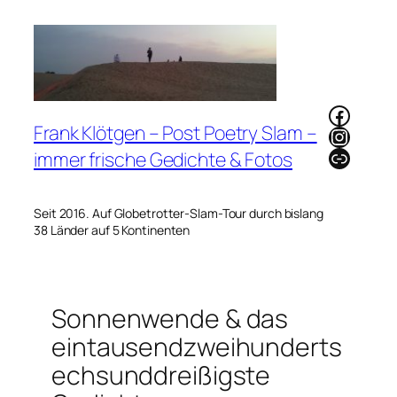
Zum
Inhalt
springen
Faceb
Frank Klötgen – Post Poetry Slam –
Instag
Link
immer frische Gedichte & Fotos
Seit 2016. Auf Globetrotter-Slam-Tour durch bislang
38 Länder auf 5 Kontinenten
Sonnenwende & das
eintausendzweihunderts
echsunddreißigste