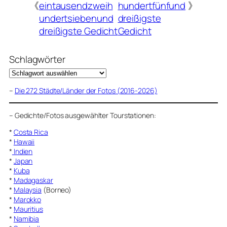
《
eintausendzweih
hundertfünfund
》
undertsiebenund
dreißigste
dreißigste Gedicht
Gedicht
Schlagwörter
–
Die 272 Städte/Länder der Fotos (2016-2026)
–
Gedichte/Fotos ausgewählter Tourstationen:
*
Costa Rica
*
Hawaii
*
Indien
*
Japan
*
Kuba
*
Madagaskar
*
Malaysia
(Borneo)
*
Marokko
*
Mauritius
*
Namibia