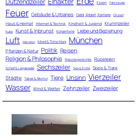
Erde
Einakter
Dutzendzeiler
Essen
Fahrzeuge
Feuer
Gebäude & Urbanes
Geld, Arbeit, Karriere
Grusel
Krummzeiler
Haus & Heimat
Kindheit & Jugend
Internet & Technik
Kunst & Inbrunst
Liebe und Beziehung
Körperteile
Kuba
Luft
München
Mord & Totschlag
Marokko
Politik
Reisen
Pflanzen & Natur
Religion & Philosophie
Rüpeleien
Ripostegedichte
Sechszeiler
Speis & Trank
Schlaf & Langeweile
Sex & Erotik
Vierzeiler
Unsinn
Tiere
Städte
Tabak & Alkohol
Wasser
Zweizeiler
Zehnzeiler
Wind & Wetter