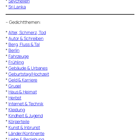
*
Seychellen
*
Sri Lanka
–
Gedichtthemen
:
*
Alter, Schmerz, Tod
*
Autor & Schreiben
*
Berg, Fluss & Tal
*
Berlin
*
Fahrzeuge
*
Frühling
*
Gebäude & Urbanes
*
Geburtstag/Hochzeit
*
Geld & Karriere
*
Grusel
*
Haus & Heimat
*
Herbst
*
Internet & Technik
*
Kleidung
*
Kindheit & Jugend
*
Körperteile
*
Kunst & Inbrunst
*
Länder/Kontinente
*
Liebe & Beziehung