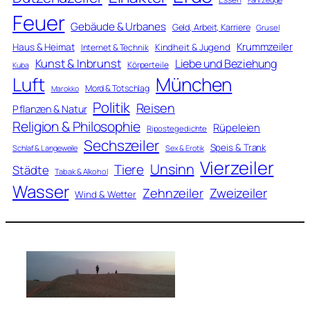
Feuer
Gebäude & Urbanes
Geld, Arbeit, Karriere
Grusel
Krummzeiler
Haus & Heimat
Kindheit & Jugend
Internet & Technik
Kunst & Inbrunst
Liebe und Beziehung
Körperteile
Kuba
Luft
München
Mord & Totschlag
Marokko
Politik
Reisen
Pflanzen & Natur
Religion & Philosophie
Rüpeleien
Ripostegedichte
Sechszeiler
Speis & Trank
Schlaf & Langeweile
Sex & Erotik
Vierzeiler
Unsinn
Tiere
Städte
Tabak & Alkohol
Wasser
Zweizeiler
Zehnzeiler
Wind & Wetter