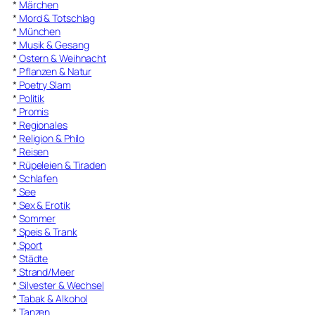
*
Märchen
*
Mord & Totschlag
*
München
*
Musik & Gesang
*
Ostern & Weihnacht
*
Pflanzen & Natur
*
Poetry Slam
*
Politik
*
Promis
*
Regionales
*
Religion & Philo
*
Reisen
*
Rüpeleien & Tiraden
*
Schlafen
*
See
*
Sex & Erotik
*
Sommer
*
Speis & Trank
*
Sport
*
Städte
*
Strand/Meer
*
Silvester & Wechsel
*
Tabak & Alkohol
*
Tanzen