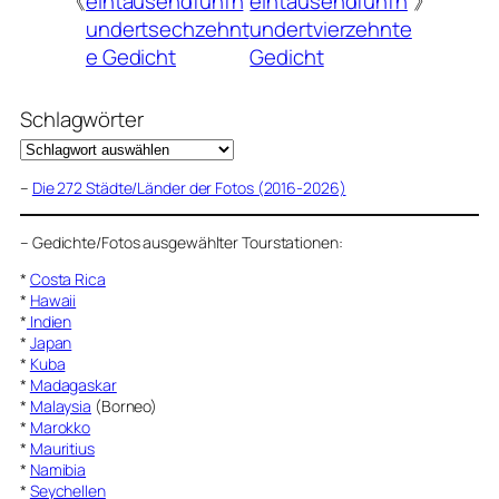
《
eintausendfünfh
eintausendfünfh
》
undertsechzehnt
undertvierzehnte
e Gedicht
Gedicht
Schlagwörter
–
Die 272 Städte/Länder der Fotos (2016-2026)
–
Gedichte/Fotos ausgewählter Tourstationen:
*
Costa Rica
*
Hawaii
*
Indien
*
Japan
*
Kuba
*
Madagaskar
*
Malaysia
(Borneo)
*
Marokko
*
Mauritius
*
Namibia
*
Seychellen