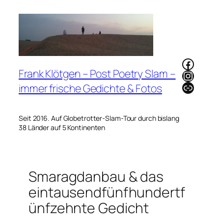
Zum
Inhalt
springen
Faceb
Frank Klötgen – Post Poetry Slam –
Instag
Link
immer frische Gedichte & Fotos
Seit 2016. Auf Globetrotter-Slam-Tour durch bislang
38 Länder auf 5 Kontinenten
Smaragdanbau & das
eintausendfünfhundertf
ünfzehnte Gedicht