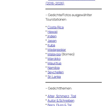
(2016-2026)
–
Gedichte/Fotos ausgewählter
Tourstationen:
*
Costa Rica
*
Hawaii
*
Indien
*
Japan
*
Kuba
*
Madagaskar
*
Malaysia
(Borneo)
*
Marokko
*
Mauritius
*
Namibia
*
Seychellen
*
Sri Lanka
–
Gedichtthemen
:
*
Alter, Schmerz, Tod
*
Autor & Schreiben
*
Berg, Fluss & Tal