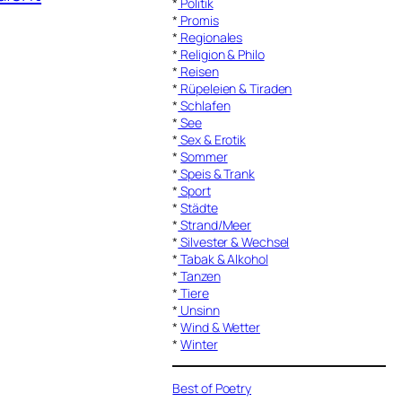
*
Politik
*
Promis
*
Regionales
*
Religion & Philo
*
Reisen
*
Rüpeleien & Tiraden
*
Schlafen
*
See
*
Sex & Erotik
*
Sommer
*
Speis & Trank
*
Sport
*
Städte
*
Strand/Meer
*
Silvester & Wechsel
*
Tabak & Alkohol
*
Tanzen
*
Tiere
*
Unsinn
*
Wind & Wetter
*
Winter
Best of Poetry