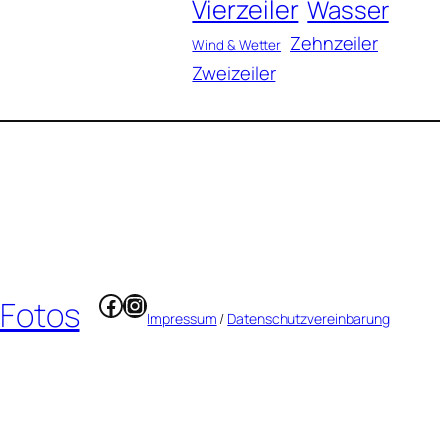
Vierzeiler
Wasser
Zehnzeiler
Wind & Wetter
Zweizeiler
Facebook
Instagram
 Fotos
Impressum
/
Datenschutzvereinbarung