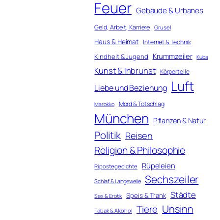
Feuer
Gebäude & Urbanes
Geld, Arbeit, Karriere
Grusel
Haus & Heimat
Internet & Technik
Krummzeiler
Kindheit & Jugend
Kuba
Kunst & Inbrunst
Körperteile
Luft
Liebe und Beziehung
Mord & Totschlag
Marokko
München
Pflanzen & Natur
Politik
Reisen
Religion & Philosophie
Rüpeleien
Ripostegedichte
Sechszeiler
Schlaf & Langeweile
Städte
Speis & Trank
Sex & Erotik
Unsinn
Tiere
Tabak & Alkohol