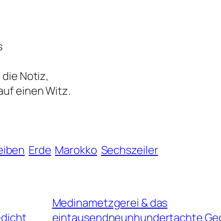
s
 die Notiz,
uf einen Witz.
eiben
Erde
Marokko
Sechszeiler
Medinametzgerei & das
dicht
eintausendneunhundertachte Ge