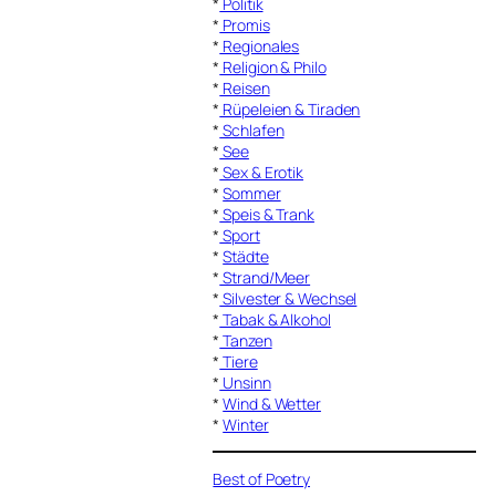
*
Politik
*
Promis
*
Regionales
*
Religion & Philo
*
Reisen
*
Rüpeleien & Tiraden
*
Schlafen
*
See
*
Sex & Erotik
*
Sommer
*
Speis & Trank
*
Sport
*
Städte
*
Strand/Meer
*
Silvester & Wechsel
*
Tabak & Alkohol
*
Tanzen
*
Tiere
*
Unsinn
*
Wind & Wetter
*
Winter
Best of Poetry