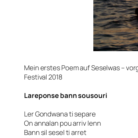
Mein erstes Poem auf Seselwas – vorg
Festival 2018
Lareponse bann sousouri
Ler Gondwana ti separe
On annalan pou arriv lenn
Bann sil sesel ti arret