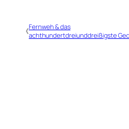
Fernweh & das
《
achthundertdreiunddreißigste Ged