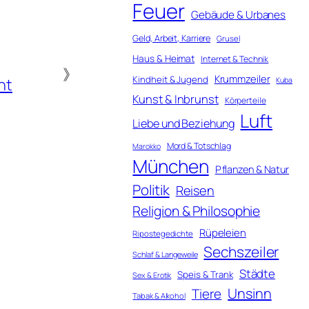
Feuer
Gebäude & Urbanes
Geld, Arbeit, Karriere
Grusel
Haus & Heimat
Internet & Technik
》
Krummzeiler
Kindheit & Jugend
ht
Kuba
Kunst & Inbrunst
Körperteile
Luft
Liebe und Beziehung
Mord & Totschlag
Marokko
München
Pflanzen & Natur
Politik
Reisen
Religion & Philosophie
Rüpeleien
Ripostegedichte
Sechszeiler
Schlaf & Langeweile
Städte
Speis & Trank
Sex & Erotik
Unsinn
Tiere
Tabak & Alkohol