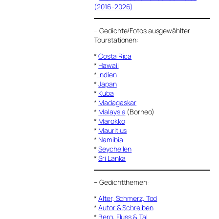
(2016-2026)
–
Gedichte/Fotos ausgewählter
Tourstationen:
*
Costa Rica
*
Hawaii
*
Indien
*
Japan
*
Kuba
*
Madagaskar
*
Malaysia
(Borneo)
*
Marokko
*
Mauritius
*
Namibia
*
Seychellen
*
Sri Lanka
–
Gedichtthemen
:
*
Alter, Schmerz, Tod
*
Autor & Schreiben
*
Berg, Fluss & Tal