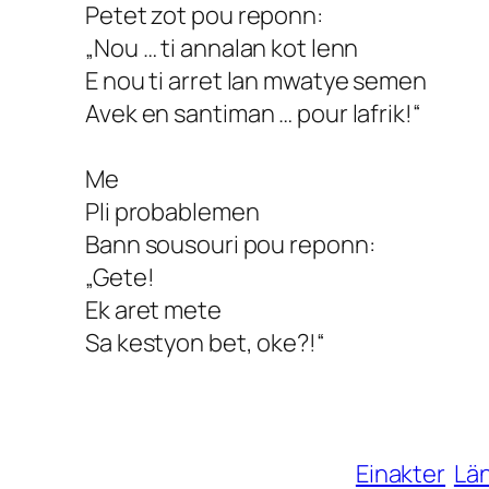
Petet zot pou reponn:
„Nou … ti annalan kot lenn
E nou ti arret lan mwatye semen
Avek en santiman … pour lafrik!“
Me
Pli probablemen
Bann sousouri pou reponn:
„Gete!
Ek aret mete
Sa kestyon bet, oke?!“
Einakter
Lä