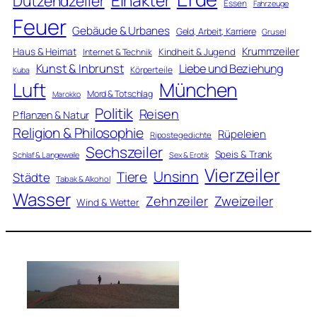
Einakter
Dutzendzeiler
Essen
Fahrzeuge
Feuer
Gebäude & Urbanes
Geld, Arbeit, Karriere
Grusel
Krummzeiler
Haus & Heimat
Kindheit & Jugend
Internet & Technik
Kunst & Inbrunst
Liebe und Beziehung
Körperteile
Kuba
Luft
München
Mord & Totschlag
Marokko
Politik
Reisen
Pflanzen & Natur
Religion & Philosophie
Rüpeleien
Ripostegedichte
Sechszeiler
Speis & Trank
Schlaf & Langeweile
Sex & Erotik
Vierzeiler
Unsinn
Tiere
Städte
Tabak & Alkohol
Wasser
Zweizeiler
Zehnzeiler
Wind & Wetter