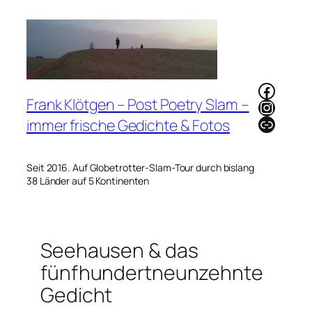
Zum
Inhalt
springen
Faceb
Frank Klötgen – Post Poetry Slam –
Instag
Link
immer frische Gedichte & Fotos
Seit 2016. Auf Globetrotter-Slam-Tour durch bislang
38 Länder auf 5 Kontinenten
Seehausen & das
fünfhundertneunzehnte
Gedicht