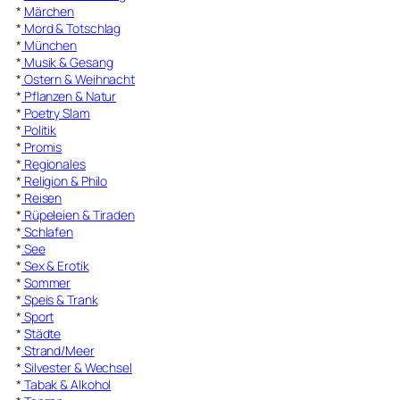
*
Märchen
*
Mord & Totschlag
*
München
*
Musik & Gesang
*
Ostern & Weihnacht
*
Pflanzen & Natur
*
Poetry Slam
*
Politik
*
Promis
*
Regionales
*
Religion & Philo
*
Reisen
*
Rüpeleien & Tiraden
*
Schlafen
*
See
*
Sex & Erotik
*
Sommer
*
Speis & Trank
*
Sport
*
Städte
*
Strand/Meer
*
Silvester & Wechsel
*
Tabak & Alkohol