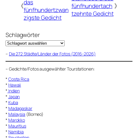
das
《
fünfhundertach
》
fünfhundertzwan
tzehnte Gedicht
zigste Gedicht
Schlagwörter
–
Die 272 Städte/Länder der Fotos (2016-2026)
–
Gedichte/Fotos ausgewählter Tourstationen:
*
Costa Rica
*
Hawaii
*
Indien
*
Japan
*
Kuba
*
Madagaskar
*
Malaysia
(Borneo)
*
Marokko
*
Mauritius
*
Namibia
*
Seychellen