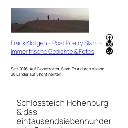
Zum
Inhalt
springen
Faceb
Frank Klötgen – Post Poetry Slam –
Instag
Link
immer frische Gedichte & Fotos
Seit 2016. Auf Globetrotter-Slam-Tour durch bislang
38 Länder auf 5 Kontinenten
Schlossteich Hohenburg
& das
eintausendsiebenhunder