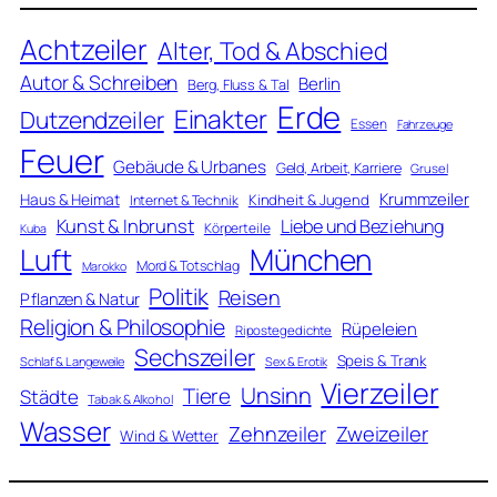
Achtzeiler
Alter, Tod & Abschied
Autor & Schreiben
Berlin
Berg, Fluss & Tal
Erde
Einakter
Dutzendzeiler
Essen
Fahrzeuge
Feuer
Gebäude & Urbanes
Geld, Arbeit, Karriere
Grusel
Krummzeiler
Haus & Heimat
Kindheit & Jugend
Internet & Technik
Kunst & Inbrunst
Liebe und Beziehung
Körperteile
Kuba
Luft
München
Mord & Totschlag
Marokko
Politik
Reisen
Pflanzen & Natur
Religion & Philosophie
Rüpeleien
Ripostegedichte
Sechszeiler
Speis & Trank
Schlaf & Langeweile
Sex & Erotik
Vierzeiler
Unsinn
Tiere
Städte
Tabak & Alkohol
Wasser
Zweizeiler
Zehnzeiler
Wind & Wetter