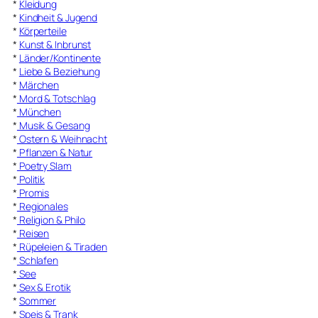
*
Kleidung
*
Kindheit & Jugend
*
Körperteile
*
Kunst & Inbrunst
*
Länder/Kontinente
*
Liebe & Beziehung
*
Märchen
*
Mord & Totschlag
*
München
*
Musik & Gesang
*
Ostern & Weihnacht
*
Pflanzen & Natur
*
Poetry Slam
*
Politik
*
Promis
*
Regionales
*
Religion & Philo
*
Reisen
*
Rüpeleien & Tiraden
*
Schlafen
*
See
*
Sex & Erotik
*
Sommer
*
Speis & Trank