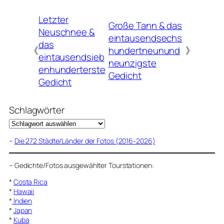
Letzter
Große Tann & das
Neuschnee &
eintausendsechs
das
《
hundertneunund
》
eintausendsieb
neunzigste
enhunderterste
Gedicht
Gedicht
Schlagwörter
–
Die 272 Städte/Länder der Fotos (2016-2026)
–
Gedichte/Fotos ausgewählter Tourstationen:
*
Costa Rica
*
Hawaii
*
Indien
*
Japan
*
Kuba