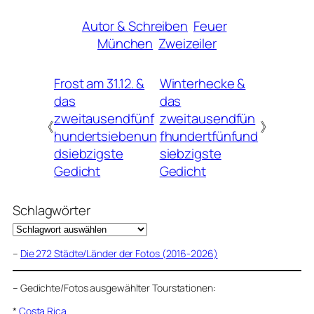
Autor & Schreiben
Feuer
München
Zweizeiler
Frost am 31.12. &
Winterhecke &
das
das
zweitausendfünf
zweitausendfün
《
》
hundertsiebenun
fhundertfünfund
dsiebzigste
siebzigste
Gedicht
Gedicht
Schlagwörter
–
Die 272 Städte/Länder der Fotos (2016-2026)
–
Gedichte/Fotos ausgewählter Tourstationen:
*
Costa Rica