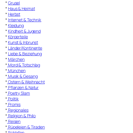
*
Grusel
*
Haus & Heimat
*
Herbst
*
Internet & Technik
*
Kleidung
*
Kindheit & Jugend
*
Körperteile
*
Kunst & Inbrunst
*
Länder/Kontinente
*
Liebe & Beziehung
*
Märchen
*
Mord & Totschlag
*
München
*
Musik & Gesang
*
Ostern & Weihnacht
*
Pflanzen & Natur
*
Poetry Slam
*
Politik
*
Promis
*
Regionales
*
Religion & Philo
*
Reisen
*
Rüpeleien & Tiraden
*
Schlafen