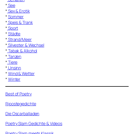
*
See
*
Sex & Erotik
*
Sommer
*
Speis & Trank
*
Sport
*
Städte
*
Strand/Meer
*
Silvester & Wechsel
*
Tabak & Alkohol
*
Tanzen
*
Tiere
*
Unsinn
*
Wind & Wetter
*
Winter
Best of Poetry
Ripostegedichte
Die Oscarballaden
Poetry Slam Gedichte & Videos
Poetry Slam meets Klassik