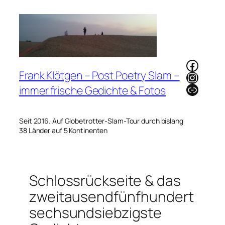
Zum
Inhalt
springen
Faceb
Frank Klötgen – Post Poetry Slam –
Instag
Link
immer frische Gedichte & Fotos
Seit 2016. Auf Globetrotter-Slam-Tour durch bislang
38 Länder auf 5 Kontinenten
Schlossrückseite & das
zweitausendfünfhundert
sechsundsiebzigste