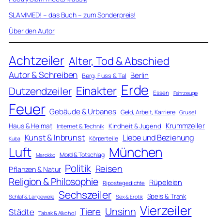
SLAMMED! – das Buch – zum Sonderpreis!
Über den Autor
Achtzeiler
Alter, Tod & Abschied
Autor & Schreiben
Berlin
Berg, Fluss & Tal
Erde
Einakter
Dutzendzeiler
Essen
Fahrzeuge
Feuer
Gebäude & Urbanes
Geld, Arbeit, Karriere
Grusel
Krummzeiler
Haus & Heimat
Kindheit & Jugend
Internet & Technik
Kunst & Inbrunst
Liebe und Beziehung
Körperteile
Kuba
Luft
München
Mord & Totschlag
Marokko
Politik
Reisen
Pflanzen & Natur
Religion & Philosophie
Rüpeleien
Ripostegedichte
Sechszeiler
Speis & Trank
Schlaf & Langeweile
Sex & Erotik
Vierzeiler
Unsinn
Tiere
Städte
Tabak & Alkohol