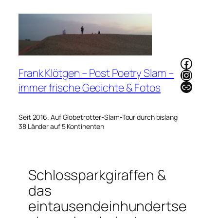
Zum
Inhalt
springen
Faceb
Frank Klötgen – Post Poetry Slam –
Instag
Link
immer frische Gedichte & Fotos
Seit 2016. Auf Globetrotter-Slam-Tour durch bislang
38 Länder auf 5 Kontinenten
Schlossparkgiraffen &
das
eintausendeinhundertse