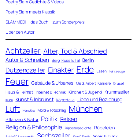
Poetry Slam Gedichte & Videos
Poetry Slam meets Klassik
SLAMMED! – das Buch – zum Sonderpreis!
Über den Autor
Achtzeiler
Alter, Tod & Abschied
Autor & Schreiben
Berlin
Berg, Fluss & Tal
Erde
Einakter
Dutzendzeiler
Essen
Fahrzeuge
Feuer
Gebäude & Urbanes
Geld, Arbeit, Karriere
Grusel
Krummzeiler
Haus & Heimat
Kindheit & Jugend
Internet & Technik
Kunst & Inbrunst
Liebe und Beziehung
Körperteile
Kuba
Luft
München
Mord & Totschlag
Marokko
Politik
Reisen
Pflanzen & Natur
Religion & Philosophie
Rüpeleien
Ripostegedichte
Sechszeiler
Speis & Trank
Schlaf & Langeweile
Sex & Erotik