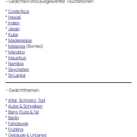
–
Gedichte/Fotos ausgewählter Tourstationen:
*
Costa Rica
*
Hawaii
*
Indien
*
Japan
*
Kuba
*
Madagaskar
*
Malaysia
(Borneo)
*
Marokko
*
Mauritius
*
Namibia
*
Seychellen
*
Sri Lanka
–
Gedichtthemen
:
*
Alter, Schmerz, Tod
*
Autor & Schreiben
*
Berg, Fluss & Tal
*
Berlin
*
Fahrzeuge
*
Frühling
*
Gebäude & Urbanes