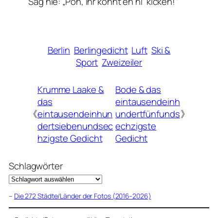
Sag nie: „Pöh, ihr könnt eh ni‘ kicken!“
Berlin
Berlingedicht
Luft
Ski &
Sport
Zweizeiler
Krumme Laake &
Bode & das
das
eintausendeinh
《
eintausendeinhun
undertfünfunds
》
dertsiebenundsec
echzigste
hzigste Gedicht
Gedicht
Schlagwörter
–
Die 272 Städte/Länder der Fotos (2016-2026)