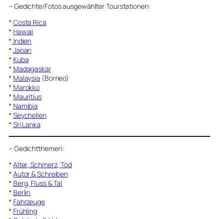
–
Gedichte/Fotos ausgewählter Tourstationen:
*
Costa Rica
*
Hawaii
*
Indien
*
Japan
*
Kuba
*
Madagaskar
*
Malaysia
(Borneo)
*
Marokko
*
Mauritius
*
Namibia
*
Seychellen
*
Sri Lanka
–
Gedichtthemen
:
*
Alter, Schmerz, Tod
*
Autor & Schreiben
*
Berg, Fluss & Tal
*
Berlin
*
Fahrzeuge
*
Frühling