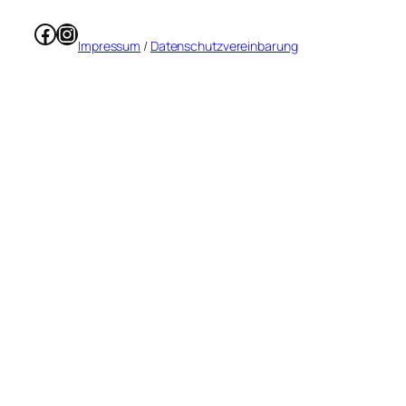
Facebook
Instagram
Impressum
/
Datenschutzvereinbarung