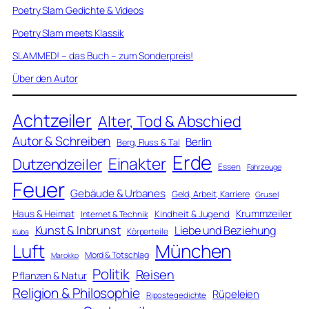
Poetry Slam Gedichte & Videos
Poetry Slam meets Klassik
SLAMMED! – das Buch – zum Sonderpreis!
Über den Autor
Achtzeiler
Alter, Tod & Abschied
Autor & Schreiben
Berlin
Berg, Fluss & Tal
Erde
Einakter
Dutzendzeiler
Essen
Fahrzeuge
Feuer
Gebäude & Urbanes
Geld, Arbeit, Karriere
Grusel
Krummzeiler
Haus & Heimat
Kindheit & Jugend
Internet & Technik
Kunst & Inbrunst
Liebe und Beziehung
Körperteile
Kuba
Luft
München
Mord & Totschlag
Marokko
Politik
Reisen
Pflanzen & Natur
Religion & Philosophie
Rüpeleien
Ripostegedichte