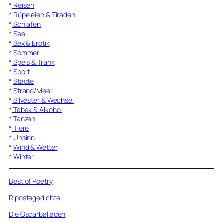
*
Reisen
*
Rüpeleien & Tiraden
*
Schlafen
*
See
*
Sex & Erotik
*
Sommer
*
Speis & Trank
*
Sport
*
Städte
*
Strand/Meer
*
Silvester & Wechsel
*
Tabak & Alkohol
*
Tanzen
*
Tiere
*
Unsinn
*
Wind & Wetter
*
Winter
Best of Poetry
Ripostegedichte
Die Oscarballaden