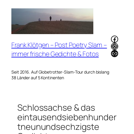
Zum
Inhalt
springen
Faceb
Frank Klötgen – Post Poetry Slam –
Instag
Link
immer frische Gedichte & Fotos
Seit 2016. Auf Globetrotter-Slam-Tour durch bislang
38 Länder auf 5 Kontinenten
Schlossachse & das
eintausendsiebenhunder
tneunundsechzigste