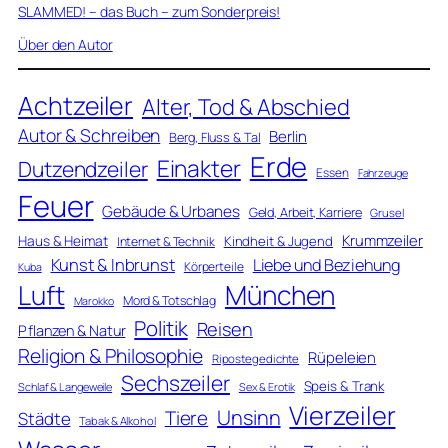
SLAMMED! – das Buch – zum Sonderpreis!
Über den Autor
Achtzeiler
Alter, Tod & Abschied
Autor & Schreiben
Berlin
Berg, Fluss & Tal
Erde
Einakter
Dutzendzeiler
Essen
Fahrzeuge
Feuer
Gebäude & Urbanes
Geld, Arbeit, Karriere
Grusel
Krummzeiler
Haus & Heimat
Kindheit & Jugend
Internet & Technik
Kunst & Inbrunst
Liebe und Beziehung
Körperteile
Kuba
Luft
München
Mord & Totschlag
Marokko
Politik
Reisen
Pflanzen & Natur
Religion & Philosophie
Rüpeleien
Ripostegedichte
Sechszeiler
Speis & Trank
Schlaf & Langeweile
Sex & Erotik
Vierzeiler
Unsinn
Tiere
Städte
Tabak & Alkohol