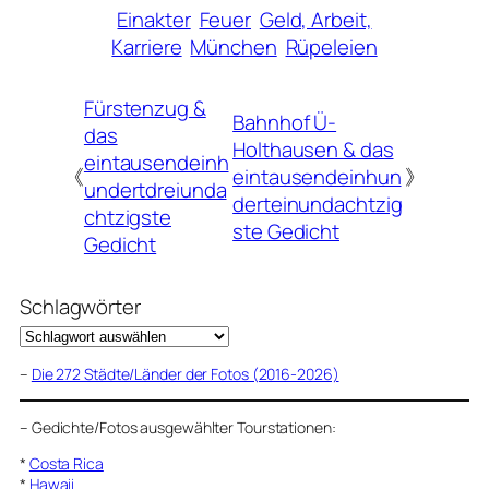
Einakter
Feuer
Geld, Arbeit,
Karriere
München
Rüpeleien
Fürstenzug &
Bahnhof Ü-
das
Holthausen & das
eintausendeinh
《
eintausendeinhun
》
undertdreiunda
derteinundachtzig
chtzigste
ste Gedicht
Gedicht
Schlagwörter
–
Die 272 Städte/Länder der Fotos (2016-2026)
–
Gedichte/Fotos ausgewählter Tourstationen:
*
Costa Rica
*
Hawaii