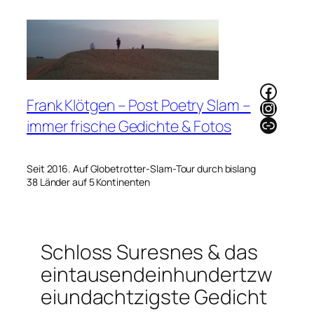
Zum
Inhalt
springen
Faceb
Frank Klötgen – Post Poetry Slam –
Instag
Link
immer frische Gedichte & Fotos
Seit 2016. Auf Globetrotter-Slam-Tour durch bislang
38 Länder auf 5 Kontinenten
Schloss Suresnes & das
eintausendeinhundertzw
eiundachtzigste Gedicht