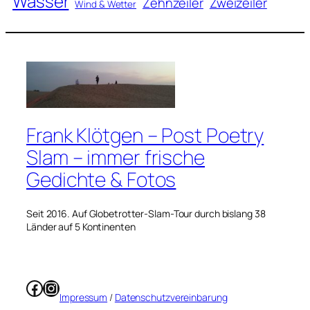
Wasser
Zweizeiler
Zehnzeiler
Wind & Wetter
Frank Klötgen – Post Poetry
Slam – immer frische
Gedichte & Fotos
Seit 2016. Auf Globetrotter-Slam-Tour durch bislang 38
Länder auf 5 Kontinenten
Facebook
Instagram
Impressum
/
Datenschutzvereinbarung