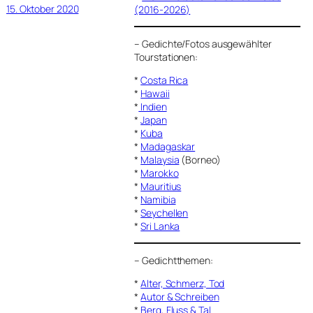
15. Oktober 2020
(2016-2026)
–
Gedichte/Fotos ausgewählter
Tourstationen:
*
Costa Rica
*
Hawaii
*
Indien
*
Japan
*
Kuba
*
Madagaskar
*
Malaysia
(Borneo)
*
Marokko
*
Mauritius
*
Namibia
*
Seychellen
*
Sri Lanka
–
Gedichtthemen
:
*
Alter, Schmerz, Tod
*
Autor & Schreiben
*
Berg, Fluss & Tal