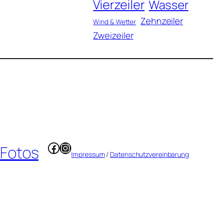
Vierzeiler
Wasser
Zehnzeiler
Wind & Wetter
Zweizeiler
Facebook
Instagram
 Fotos
Impressum
/
Datenschutzvereinbarung