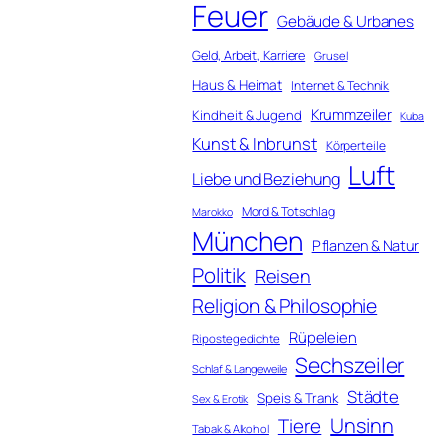
Feuer
Gebäude & Urbanes
Geld, Arbeit, Karriere
Grusel
Haus & Heimat
Internet & Technik
Krummzeiler
Kindheit & Jugend
Kuba
Kunst & Inbrunst
Körperteile
Luft
Liebe und Beziehung
Mord & Totschlag
Marokko
München
Pflanzen & Natur
Politik
Reisen
Religion & Philosophie
Rüpeleien
Ripostegedichte
Sechszeiler
Schlaf & Langeweile
Städte
Speis & Trank
Sex & Erotik
Unsinn
Tiere
Tabak & Alkohol