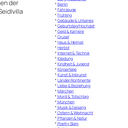
ten der
*
Berlin
*
Fahrzeuge
idlvilla
*
Frühling
*
Gebäude & Urbanes
*
Geburtstag/Hochzeit
*
Geld & Karriere
*
Grusel
*
Haus & Heimat
*
Herbst
*
Internet & Technik
*
Kleidung
*
Kindheit & Jugend
*
Körperteile
*
Kunst & Inbrunst
*
Länder/Kontinente
*
Liebe & Beziehung
*
Märchen
*
Mord & Totschlag
*
München
*
Musik & Gesang
*
Ostern & Weihnacht
*
Pflanzen & Natur
*
Poetry Slam