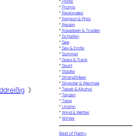
*
Politik
*
Promis
*
Regionales
*
Religion & Philo
*
Reisen
*
Rüpeleien & Tiraden
*
Schlafen
*
See
*
Sex & Erotik
*
Sommer
*
Speis & Trank
*
Sport
*
Städte
*
Strand/Meer
*
Silvester & Wechsel
ddreißig
》
*
Tabak & Alkohol
*
Tanzen
*
Tiere
*
Unsinn
*
Wind & Wetter
*
Winter
Best of Poetry