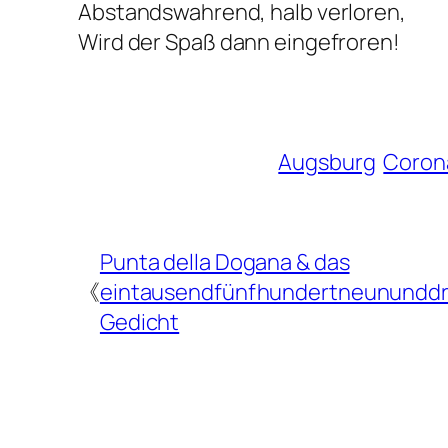
Abstandswahrend, halb verloren,
Wird der Spaß dann eingefroren!
Augsburg
Coron
Punta della Dogana & das
《
eintausendfünfhundertneununddr
Gedicht