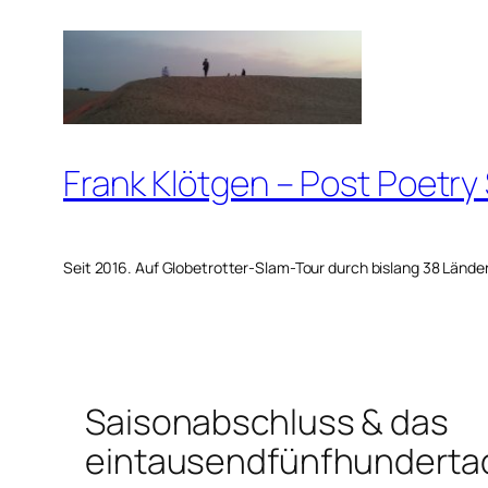
Zum
Inhalt
springen
Frank Klötgen – Post Poetry
Seit 2016. Auf Globetrotter-Slam-Tour durch bislang 38 Lände
Saisonabschluss & das
eintausendfünfhundertac