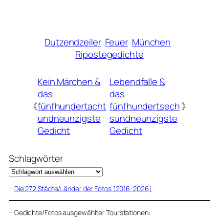
Dutzendzeiler
Feuer
München
Ripostegedichte
Kein Märchen &
Lebendfalle &
das
das
《
fünfhundertacht
fünfhundertsech
》
undneunzigste
sundneunzigste
Gedicht
Gedicht
Schlagwörter
–
Die 272 Städte/Länder der Fotos (2016-2026)
–
Gedichte/Fotos ausgewählter Tourstationen: