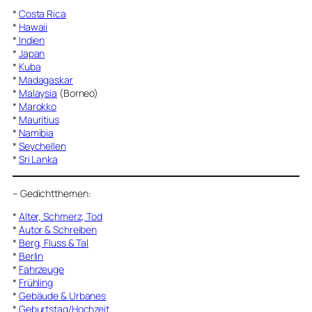
*
Costa Rica
*
Hawaii
*
Indien
*
Japan
*
Kuba
*
Madagaskar
*
Malaysia
(Borneo)
*
Marokko
*
Mauritius
*
Namibia
*
Seychellen
*
Sri Lanka
–
Gedichtthemen
:
*
Alter, Schmerz, Tod
*
Autor & Schreiben
*
Berg, Fluss & Tal
*
Berlin
*
Fahrzeuge
*
Frühling
*
Gebäude & Urbanes
*
Geburtstag/Hochzeit