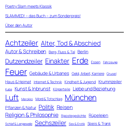
Poetry Slam meets Klassik
SLAMMED! – das Buch – zum Sonderpreis!
Über den Autor
Achtzeiler
Alter, Tod & Abschied
Autor & Schreiben
Berlin
Berg, Fluss & Tal
Erde
Einakter
Dutzendzeiler
Essen
Fahrzeuge
Feuer
Gebäude & Urbanes
Geld, Arbeit, Karriere
Grusel
Krummzeiler
Haus & Heimat
Kindheit & Jugend
Internet & Technik
Kunst & Inbrunst
Liebe und Beziehung
Körperteile
Kuba
Luft
München
Mord & Totschlag
Marokko
Politik
Reisen
Pflanzen & Natur
Religion & Philosophie
Rüpeleien
Ripostegedichte
Sechszeiler
Speis & Trank
Schlaf & Langeweile
Sex & Erotik