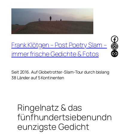
Zum
Inhalt
springen
Faceb
Frank Klötgen – Post Poetry Slam –
Instag
Link
immer frische Gedichte & Fotos
Seit 2016. Auf Globetrotter-Slam-Tour durch bislang
38 Länder auf 5 Kontinenten
Ringelnatz & das
fünfhundertsiebenundn
eunzigste Gedicht