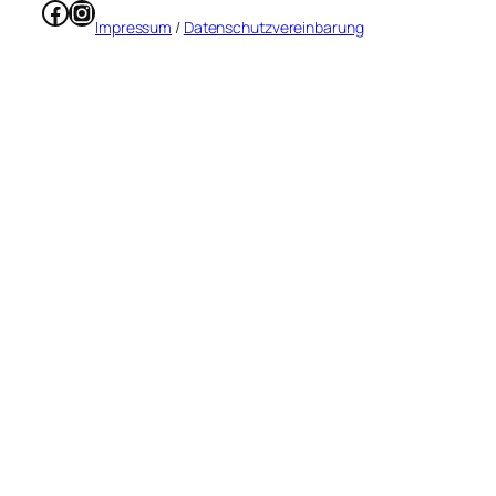
Facebook
Instagram
Impressum
/
Datenschutzvereinbarung