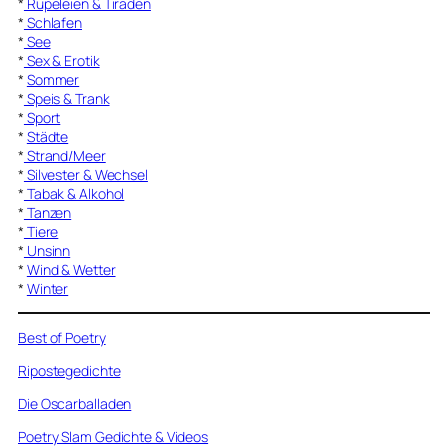
*
Rüpeleien & Tiraden
*
Schlafen
*
See
*
Sex & Erotik
*
Sommer
*
Speis & Trank
*
Sport
*
Städte
*
Strand/Meer
*
Silvester & Wechsel
*
Tabak & Alkohol
*
Tanzen
*
Tiere
*
Unsinn
*
Wind & Wetter
*
Winter
Best of Poetry
Ripostegedichte
Die Oscarballaden
Poetry Slam Gedichte & Videos