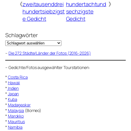
《
zweitausenddrei
hundertachtund
》
hundertsiebzigst
sechzigste
e Gedicht
Gedicht
Schlagwörter
–
Die 272 Städte/Länder der Fotos (2016-2026)
–
Gedichte/Fotos ausgewählter Tourstationen:
*
Costa Rica
*
Hawaii
*
Indien
*
Japan
*
Kuba
*
Madagaskar
*
Malaysia
(Borneo)
*
Marokko
*
Mauritius
*
Namibia