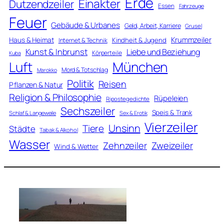
Erde
Einakter
Dutzendzeiler
Essen
Fahrzeuge
Feuer
Gebäude & Urbanes
Geld, Arbeit, Karriere
Grusel
Krummzeiler
Haus & Heimat
Kindheit & Jugend
Internet & Technik
Kunst & Inbrunst
Liebe und Beziehung
Körperteile
Kuba
Luft
München
Mord & Totschlag
Marokko
Politik
Reisen
Pflanzen & Natur
Religion & Philosophie
Rüpeleien
Ripostegedichte
Sechszeiler
Speis & Trank
Schlaf & Langeweile
Sex & Erotik
Vierzeiler
Unsinn
Tiere
Städte
Tabak & Alkohol
Wasser
Zweizeiler
Zehnzeiler
Wind & Wetter