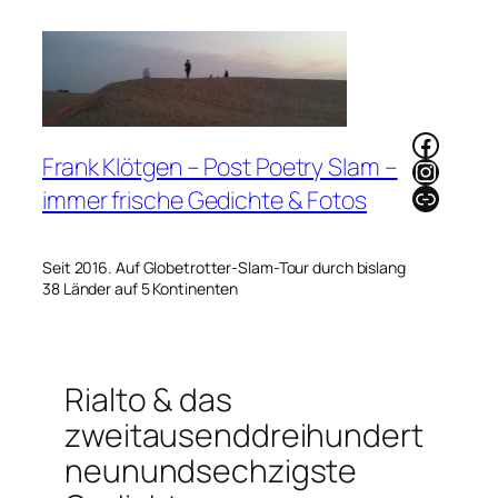
Zum
Inhalt
springen
Faceb
Frank Klötgen – Post Poetry Slam –
Instag
Link
immer frische Gedichte & Fotos
Seit 2016. Auf Globetrotter-Slam-Tour durch bislang
38 Länder auf 5 Kontinenten
Rialto & das
zweitausenddreihundert
neunundsechzigste