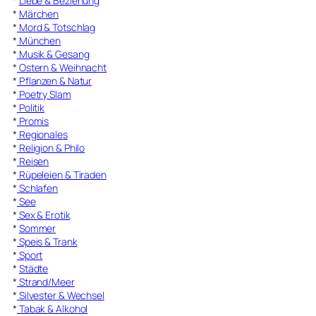
*
Liebe & Beziehung
*
Märchen
*
Mord & Totschlag
*
München
*
Musik & Gesang
*
Ostern & Weihnacht
*
Pflanzen & Natur
*
Poetry Slam
*
Politik
*
Promis
*
Regionales
*
Religion & Philo
*
Reisen
*
Rüpeleien & Tiraden
*
Schlafen
*
See
*
Sex & Erotik
*
Sommer
*
Speis & Trank
*
Sport
*
Städte
*
Strand/Meer
*
Silvester & Wechsel
*
Tabak & Alkohol