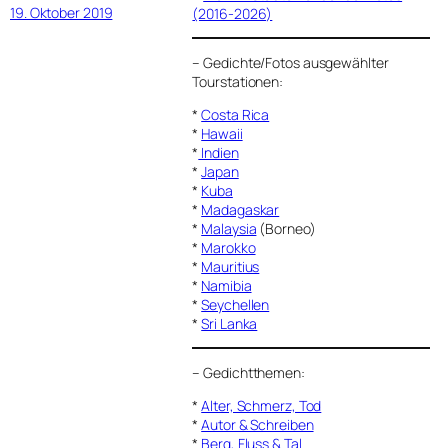
19. Oktober 2019
(2016-2026)
–
Gedichte/Fotos ausgewählter
Tourstationen:
*
Costa Rica
*
Hawaii
*
Indien
*
Japan
*
Kuba
*
Madagaskar
*
Malaysia
(Borneo)
*
Marokko
*
Mauritius
*
Namibia
*
Seychellen
*
Sri Lanka
–
Gedichtthemen
:
*
Alter, Schmerz, Tod
*
Autor & Schreiben
*
Berg, Fluss & Tal