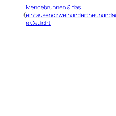
Mendebrunnen & das
《
eintausendzweihundertneunundac
e Gedicht