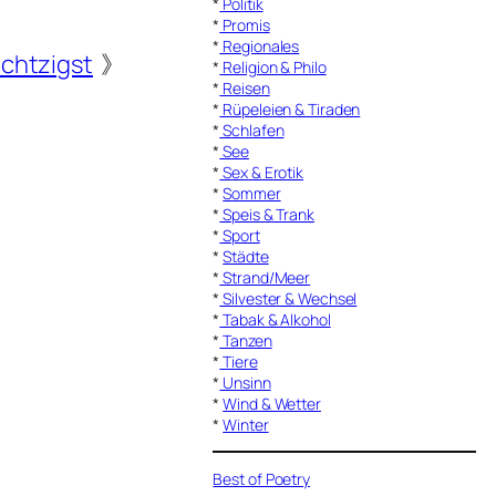
*
Politik
*
Promis
*
Regionales
chtzigst
》
*
Religion & Philo
*
Reisen
*
Rüpeleien & Tiraden
*
Schlafen
*
See
*
Sex & Erotik
*
Sommer
*
Speis & Trank
*
Sport
*
Städte
*
Strand/Meer
*
Silvester & Wechsel
*
Tabak & Alkohol
*
Tanzen
*
Tiere
*
Unsinn
*
Wind & Wetter
*
Winter
Best of Poetry