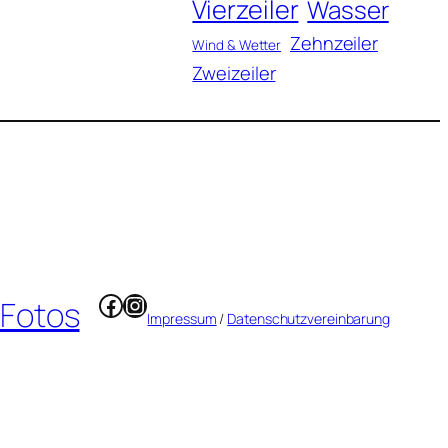
Vierzeiler
Wasser
Zehnzeiler
Wind & Wetter
Zweizeiler
Facebook
Instagram
 Fotos
Impressum
/
Datenschutzvereinbarung