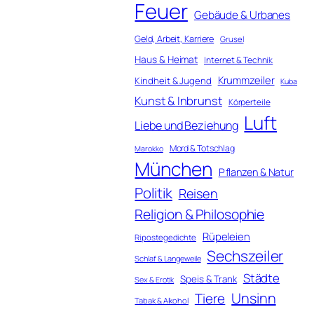
Feuer
Gebäude & Urbanes
Geld, Arbeit, Karriere
Grusel
Haus & Heimat
Internet & Technik
Krummzeiler
Kindheit & Jugend
Kuba
Kunst & Inbrunst
Körperteile
Luft
Liebe und Beziehung
Mord & Totschlag
Marokko
München
Pflanzen & Natur
Politik
Reisen
Religion & Philosophie
Rüpeleien
Ripostegedichte
Sechszeiler
Schlaf & Langeweile
Städte
Speis & Trank
Sex & Erotik
Unsinn
Tiere
Tabak & Alkohol