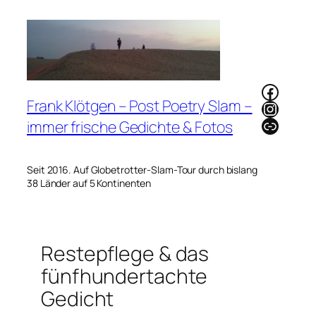
Zum
Inhalt
springen
Faceb
Frank Klötgen – Post Poetry Slam –
Instag
Link
immer frische Gedichte & Fotos
Seit 2016. Auf Globetrotter-Slam-Tour durch bislang
38 Länder auf 5 Kontinenten
Restepflege & das
fünfhundertachte
Gedicht