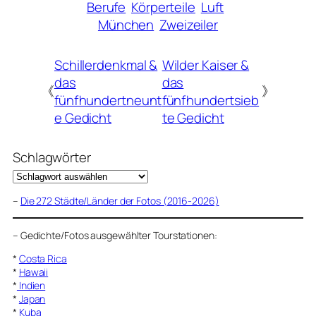
Berufe
Körperteile
Luft
München
Zweizeiler
Schillerdenkmal &
Wilder Kaiser &
das
das
《
》
fünfhundertneunt
fünfhundertsieb
e Gedicht
te Gedicht
Schlagwörter
–
Die 272 Städte/Länder der Fotos (2016-2026)
–
Gedichte/Fotos ausgewählter Tourstationen:
*
Costa Rica
*
Hawaii
*
Indien
*
Japan
*
Kuba