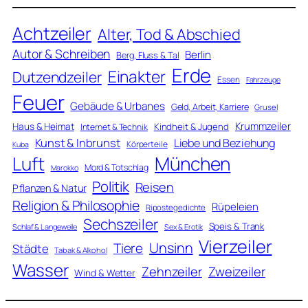
Achtzeiler
Alter, Tod & Abschied
Autor & Schreiben
Berlin
Berg, Fluss & Tal
Erde
Einakter
Dutzendzeiler
Essen
Fahrzeuge
Feuer
Gebäude & Urbanes
Geld, Arbeit, Karriere
Grusel
Krummzeiler
Haus & Heimat
Kindheit & Jugend
Internet & Technik
Kunst & Inbrunst
Liebe und Beziehung
Körperteile
Kuba
Luft
München
Mord & Totschlag
Marokko
Politik
Reisen
Pflanzen & Natur
Religion & Philosophie
Rüpeleien
Ripostegedichte
Sechszeiler
Speis & Trank
Schlaf & Langeweile
Sex & Erotik
Vierzeiler
Unsinn
Tiere
Städte
Tabak & Alkohol
Wasser
Zweizeiler
Zehnzeiler
Wind & Wetter