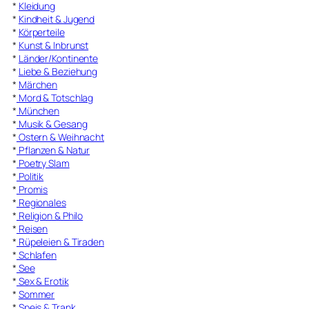
*
Kleidung
*
Kindheit & Jugend
*
Körperteile
*
Kunst & Inbrunst
*
Länder/Kontinente
*
Liebe & Beziehung
*
Märchen
*
Mord & Totschlag
*
München
*
Musik & Gesang
*
Ostern & Weihnacht
*
Pflanzen & Natur
*
Poetry Slam
*
Politik
*
Promis
*
Regionales
*
Religion & Philo
*
Reisen
*
Rüpeleien & Tiraden
*
Schlafen
*
See
*
Sex & Erotik
*
Sommer
*
Speis & Trank