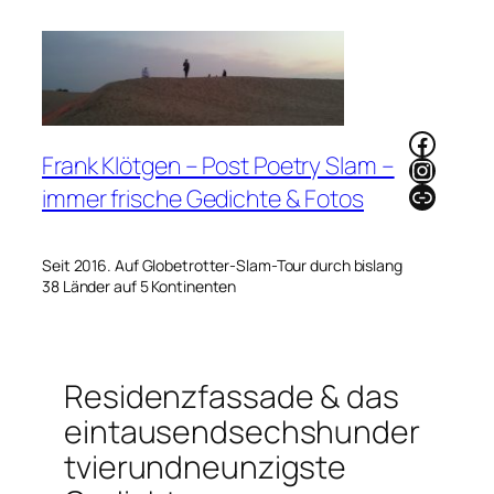
Zum
Inhalt
springen
Faceb
Frank Klötgen – Post Poetry Slam –
Instag
Link
immer frische Gedichte & Fotos
Seit 2016. Auf Globetrotter-Slam-Tour durch bislang
38 Länder auf 5 Kontinenten
Residenzfassade & das
eintausendsechshunder
tvierundneunzigste