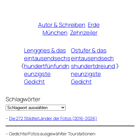
Autor & Schreiben
Erde
München
Zehnzeiler
Lenggries & das
Ostufer & das
eintausendsechs
eintausendsech
《
hundertfünfundn
shundertdreiund
》
eunzigste
neunzigste
Gedicht
Gedicht
Schlagwörter
–
Die 272 Städte/Länder der Fotos (2016-2026)
–
Gedichte/Fotos ausgewählter Tourstationen: