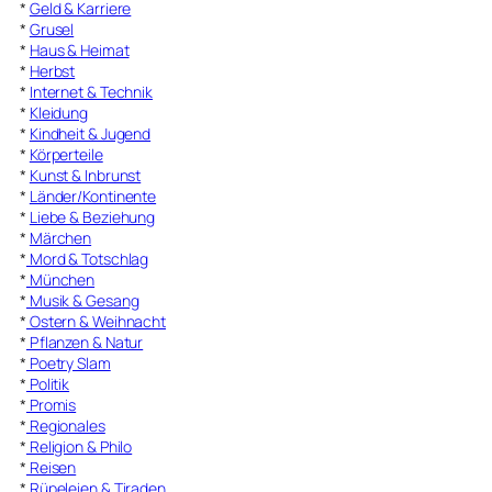
*
Geld & Karriere
*
Grusel
*
Haus & Heimat
*
Herbst
*
Internet & Technik
*
Kleidung
*
Kindheit & Jugend
*
Körperteile
*
Kunst & Inbrunst
*
Länder/Kontinente
*
Liebe & Beziehung
*
Märchen
*
Mord & Totschlag
*
München
*
Musik & Gesang
*
Ostern & Weihnacht
*
Pflanzen & Natur
*
Poetry Slam
*
Politik
*
Promis
*
Regionales
*
Religion & Philo
*
Reisen
*
Rüpeleien & Tiraden