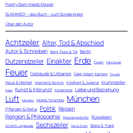
Poetry Slam meets Klassik
SLAMMED! – das Buch – zum Sonderpreis!
Über den Autor
Achtzeiler
Alter, Tod & Abschied
Autor & Schreiben
Berlin
Berg, Fluss & Tal
Erde
Einakter
Dutzendzeiler
Essen
Fahrzeuge
Feuer
Gebäude & Urbanes
Geld, Arbeit, Karriere
Grusel
Krummzeiler
Haus & Heimat
Kindheit & Jugend
Internet & Technik
Kunst & Inbrunst
Liebe und Beziehung
Körperteile
Kuba
Luft
München
Mord & Totschlag
Marokko
Politik
Reisen
Pflanzen & Natur
Religion & Philosophie
Rüpeleien
Ripostegedichte
Sechszeiler
Speis & Trank
Schlaf & Langeweile
Sex & Erotik