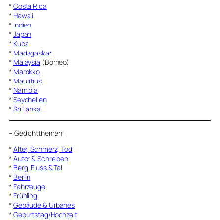
*
Costa Rica
*
Hawaii
*
Indien
*
Japan
*
Kuba
*
Madagaskar
*
Malaysia
(Borneo)
*
Marokko
*
Mauritius
*
Namibia
*
Seychellen
*
Sri Lanka
–
Gedichtthemen
:
*
Alter, Schmerz, Tod
*
Autor & Schreiben
*
Berg, Fluss & Tal
*
Berlin
*
Fahrzeuge
*
Frühling
*
Gebäude & Urbanes
*
Geburtstag/Hochzeit