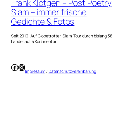
Frank Klötgen – Post Poetry
Slam – immer frische
Gedichte & Fotos
Seit 2016. Auf Globetrotter-Slam-Tour durch bislang 38
Länder auf 5 Kontinenten
Facebook
Instagram
Impressum
/
Datenschutzvereinbarung