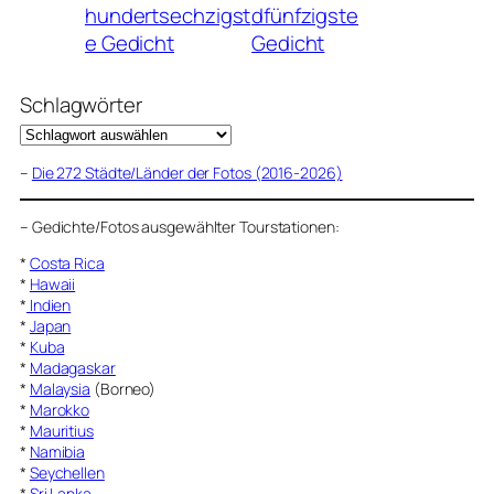
hundertsechzigst
dfünfzigste
e Gedicht
Gedicht
Schlagwörter
–
Die 272 Städte/Länder der Fotos (2016-2026)
–
Gedichte/Fotos ausgewählter Tourstationen:
*
Costa Rica
*
Hawaii
*
Indien
*
Japan
*
Kuba
*
Madagaskar
*
Malaysia
(Borneo)
*
Marokko
*
Mauritius
*
Namibia
*
Seychellen
*
Sri Lanka