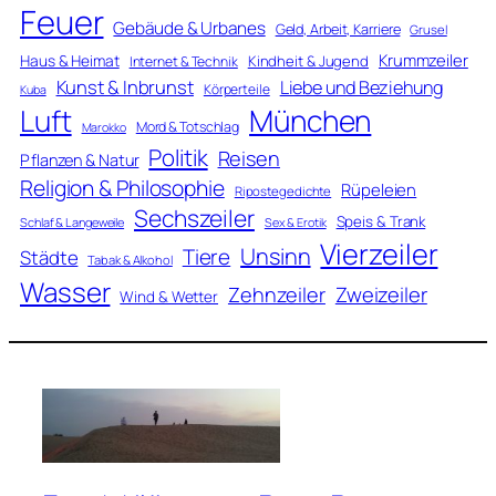
Feuer
Gebäude & Urbanes
Geld, Arbeit, Karriere
Grusel
Krummzeiler
Haus & Heimat
Kindheit & Jugend
Internet & Technik
Kunst & Inbrunst
Liebe und Beziehung
Körperteile
Kuba
Luft
München
Mord & Totschlag
Marokko
Politik
Reisen
Pflanzen & Natur
Religion & Philosophie
Rüpeleien
Ripostegedichte
Sechszeiler
Speis & Trank
Schlaf & Langeweile
Sex & Erotik
Vierzeiler
Unsinn
Tiere
Städte
Tabak & Alkohol
Wasser
Zweizeiler
Zehnzeiler
Wind & Wetter