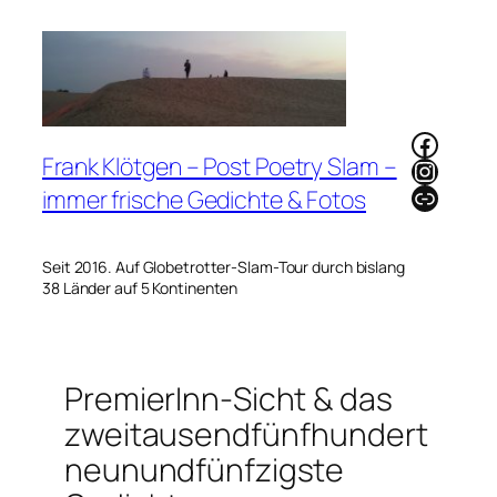
Zum
Inhalt
springen
Faceb
Frank Klötgen – Post Poetry Slam –
Instag
Link
immer frische Gedichte & Fotos
Seit 2016. Auf Globetrotter-Slam-Tour durch bislang
38 Länder auf 5 Kontinenten
PremierInn-Sicht & das
zweitausendfünfhundert
neunundfünfzigste