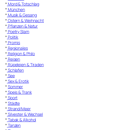
*
Mord & Totschlag
*
München
*
Musik & Gesang
*
Ostern & Weihnacht
*
Pflanzen & Natur
*
Poetry Slam
*
Politik
*
Promis
*
Regionales
*
Religion & Philo
*
Reisen
*
Rüpeleien & Tiraden
*
Schlafen
*
See
*
Sex & Erotik
*
Sommer
*
Speis & Trank
*
Sport
*
Städte
*
Strand/Meer
*
Silvester & Wechsel
*
Tabak & Alkohol
*
Tanzen