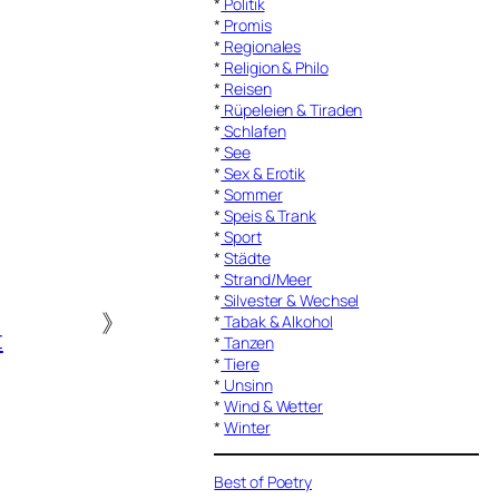
*
Politik
*
Promis
*
Regionales
*
Religion & Philo
*
Reisen
*
Rüpeleien & Tiraden
*
Schlafen
*
See
*
Sex & Erotik
*
Sommer
*
Speis & Trank
*
Sport
*
Städte
*
Strand/Meer
*
Silvester & Wechsel
》
*
Tabak & Alkohol
t
*
Tanzen
*
Tiere
*
Unsinn
*
Wind & Wetter
*
Winter
Best of Poetry