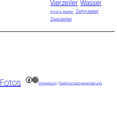
Vierzeiler
Wasser
Zehnzeiler
Wind & Wetter
Zweizeiler
Facebook
Instagram
 Fotos
Impressum
/
Datenschutzvereinbarung