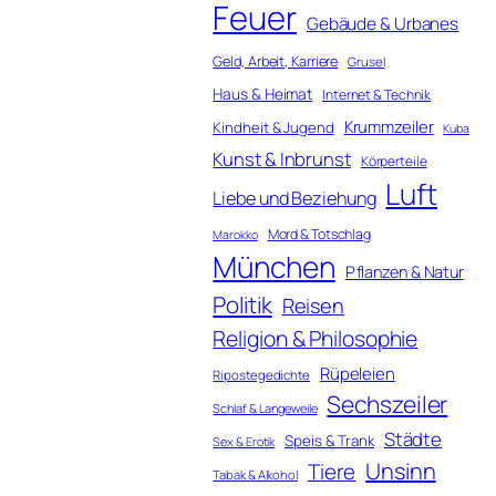
Feuer
Gebäude & Urbanes
Geld, Arbeit, Karriere
Grusel
Haus & Heimat
Internet & Technik
Krummzeiler
Kindheit & Jugend
Kuba
Kunst & Inbrunst
Körperteile
Luft
Liebe und Beziehung
Mord & Totschlag
Marokko
München
Pflanzen & Natur
Politik
Reisen
Religion & Philosophie
Rüpeleien
Ripostegedichte
Sechszeiler
Schlaf & Langeweile
Städte
Speis & Trank
Sex & Erotik
Unsinn
Tiere
Tabak & Alkohol