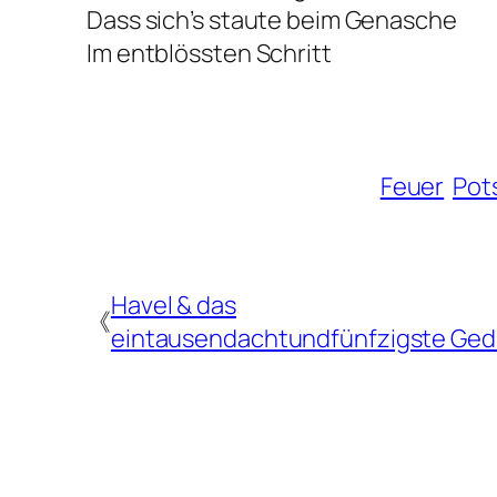
Dass sich’s staute beim Genasche
Im entblössten Schritt
Feuer
Pot
Havel & das
《
eintausendachtundfünfzigste Ged