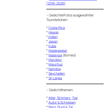
(2016-2026)
–
Gedichte/Fotos ausgewählter
Tourstationen:
*
Costa Rica
*
Hawaii
*
Indien
*
Japan
*
Kuba
*
Madagaskar
*
Malaysia
(Borneo)
*
Marokko
*
Mauritius
*
Namibia
*
Seychellen
*
Sri Lanka
–
Gedichtthemen
:
*
Alter, Schmerz, Tod
*
Autor & Schreiben
*
Berg, Fluss & Tal