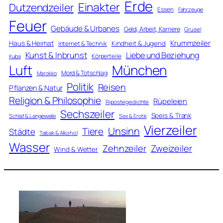
Erde
Einakter
Dutzendzeiler
Essen
Fahrzeuge
Feuer
Gebäude & Urbanes
Geld, Arbeit, Karriere
Grusel
Krummzeiler
Haus & Heimat
Kindheit & Jugend
Internet & Technik
Kunst & Inbrunst
Liebe und Beziehung
Körperteile
Kuba
Luft
München
Mord & Totschlag
Marokko
Politik
Reisen
Pflanzen & Natur
Religion & Philosophie
Rüpeleien
Ripostegedichte
Sechszeiler
Speis & Trank
Schlaf & Langeweile
Sex & Erotik
Vierzeiler
Unsinn
Tiere
Städte
Tabak & Alkohol
Wasser
Zweizeiler
Zehnzeiler
Wind & Wetter