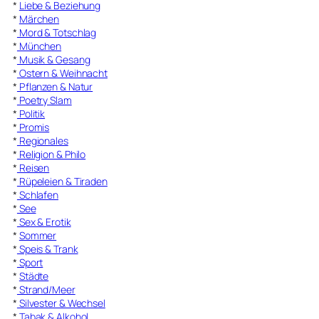
*
Liebe & Beziehung
*
Märchen
*
Mord & Totschlag
*
München
*
Musik & Gesang
*
Ostern & Weihnacht
*
Pflanzen & Natur
*
Poetry Slam
*
Politik
*
Promis
*
Regionales
*
Religion & Philo
*
Reisen
*
Rüpeleien & Tiraden
*
Schlafen
*
See
*
Sex & Erotik
*
Sommer
*
Speis & Trank
*
Sport
*
Städte
*
Strand/Meer
*
Silvester & Wechsel
*
Tabak & Alkohol