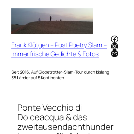
Zum
Inhalt
springen
Faceb
Frank Klötgen – Post Poetry Slam –
Instag
Link
immer frische Gedichte & Fotos
Seit 2016. Auf Globetrotter-Slam-Tour durch bislang
38 Länder auf 5 Kontinenten
Ponte Vecchio di
Dolceacqua & das
zweitausendachthunder