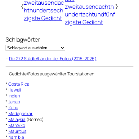
zweitausendac
《
zweitausendachth
》
hthundertsech
undertachtundfünf
zigste Gedicht
zigste Gedicht
Schlagwörter
–
Die 272 Städte/Länder der Fotos (2016-2026)
–
Gedichte/Fotos ausgewählter Tourstationen:
*
Costa Rica
*
Hawaii
*
Indien
*
Japan
*
Kuba
*
Madagaskar
*
Malaysia
(Borneo)
*
Marokko
*
Mauritius
*
Namibia