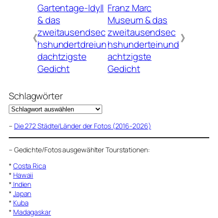
Gartentage-Idyll
Franz Marc
& das
Museum & das
zweitausendsec
zweitausendsec
《
》
hshundertdreiun
hshunderteinund
dachtzigste
achtzigste
Gedicht
Gedicht
Schlagwörter
–
Die 272 Städte/Länder der Fotos (2016-2026)
–
Gedichte/Fotos ausgewählter Tourstationen:
*
Costa Rica
*
Hawaii
*
Indien
*
Japan
*
Kuba
*
Madagaskar