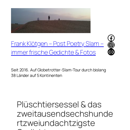
Zum
Inhalt
springen
Faceb
Frank Klötgen – Post Poetry Slam –
Instag
Link
immer frische Gedichte & Fotos
Seit 2016. Auf Globetrotter-Slam-Tour durch bislang
38 Länder auf 5 Kontinenten
Plüschtiersessel & das
zweitausendsechshunde
rtzweiundachtzigste