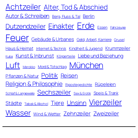
Achtzeiler
Alter, Tod & Abschied
Autor & Schreiben
Berlin
Berg, Fluss & Tal
Erde
Einakter
Dutzendzeiler
Essen
Fahrzeuge
Feuer
Gebäude & Urbanes
Geld, Arbeit, Karriere
Grusel
Krummzeiler
Haus & Heimat
Kindheit & Jugend
Internet & Technik
Kunst & Inbrunst
Liebe und Beziehung
Körperteile
Kuba
Luft
München
Mord & Totschlag
Marokko
Politik
Reisen
Pflanzen & Natur
Religion & Philosophie
Rüpeleien
Ripostegedichte
Sechszeiler
Speis & Trank
Schlaf & Langeweile
Sex & Erotik
Vierzeiler
Unsinn
Tiere
Städte
Tabak & Alkohol
Wasser
Zweizeiler
Zehnzeiler
Wind & Wetter