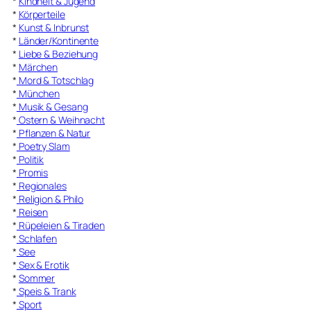
*
Kindheit & Jugend
*
Körperteile
*
Kunst & Inbrunst
*
Länder/Kontinente
*
Liebe & Beziehung
*
Märchen
*
Mord & Totschlag
*
München
*
Musik & Gesang
*
Ostern & Weihnacht
*
Pflanzen & Natur
*
Poetry Slam
*
Politik
*
Promis
*
Regionales
*
Religion & Philo
*
Reisen
*
Rüpeleien & Tiraden
*
Schlafen
*
See
*
Sex & Erotik
*
Sommer
*
Speis & Trank
*
Sport