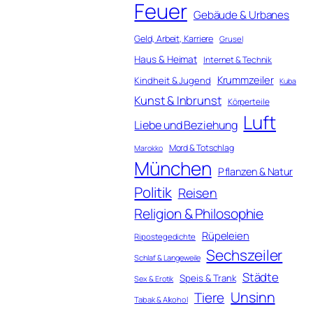
Feuer
Gebäude & Urbanes
Geld, Arbeit, Karriere
Grusel
Haus & Heimat
Internet & Technik
Krummzeiler
Kindheit & Jugend
Kuba
Kunst & Inbrunst
Körperteile
Luft
Liebe und Beziehung
Mord & Totschlag
Marokko
München
Pflanzen & Natur
Politik
Reisen
Religion & Philosophie
Rüpeleien
Ripostegedichte
Sechszeiler
Schlaf & Langeweile
Städte
Speis & Trank
Sex & Erotik
Unsinn
Tiere
Tabak & Alkohol