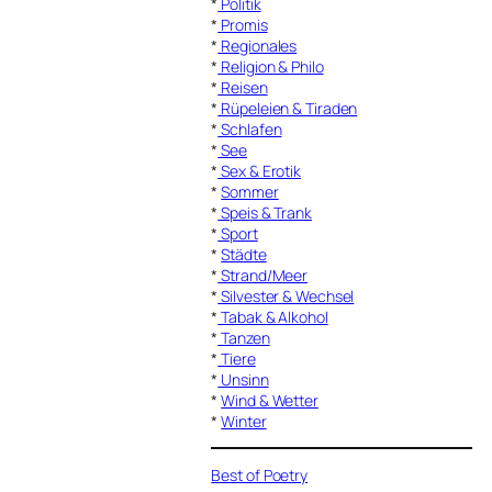
*
Politik
*
Promis
*
Regionales
*
Religion & Philo
*
Reisen
*
Rüpeleien & Tiraden
*
Schlafen
*
See
*
Sex & Erotik
*
Sommer
*
Speis & Trank
*
Sport
*
Städte
*
Strand/Meer
*
Silvester & Wechsel
*
Tabak & Alkohol
*
Tanzen
*
Tiere
*
Unsinn
*
Wind & Wetter
*
Winter
Best of Poetry