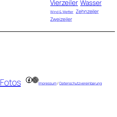
Vierzeiler
Wasser
Zehnzeiler
Wind & Wetter
Zweizeiler
Facebook
Instagram
 Fotos
Impressum
/
Datenschutzvereinbarung