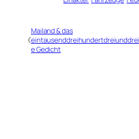
Mailand & das
《
eintausenddreihundertdreiunddrei
e Gedicht