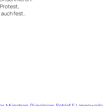
Protest,
 auch fest..
er
München
Rüpeleien
Schlaf & Langeweile