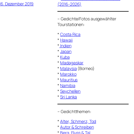
16. Dezember 2019
(2016-2026)
–
Gedichte/Fotos ausgewählter
Tourstationen:
*
Costa Rica
*
Hawaii
*
Indien
*
Japan
*
Kuba
*
Madagaskar
*
Malaysia
(Borneo)
*
Marokko
*
Mauritius
*
Namibia
*
Seychellen
*
Sri Lanka
–
Gedichtthemen
:
*
Alter, Schmerz, Tod
*
Autor & Schreiben
*
Berg, Fluss & Tal