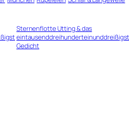
Sternenflotte Utting & das
ßigst
eintausenddreihunderteinunddreißigs
Gedicht