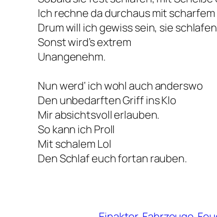
Ich rechne da durchaus mit scharfem 
Drum will ich gewiss sein, sie schlafen
Sonst wird’s extrem
Unangenehm.
Nun werd‘ ich wohl auch anderswo
Den unbedarften Griff ins Klo
Mir absichtsvoll erlauben.
So kann ich Proll
Mit schalem Lol
Den Schlaf euch fortan rauben.
Einakter
Fahrzeuge
Feu