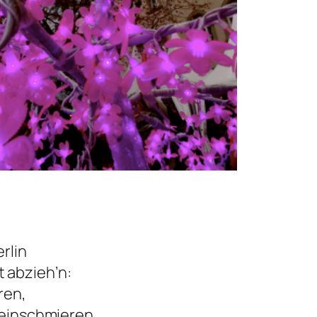
rlin
 abzieh’n:
ren,
 einschmieren.