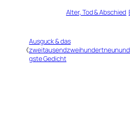
Alter, Tod & Abschied
Ausguck & das
《
zweitausendzweihundertneunundd
gste Gedicht