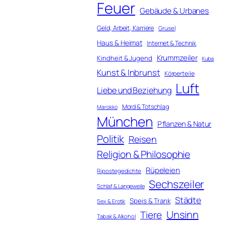
Feuer
Gebäude & Urbanes
Geld, Arbeit, Karriere
Grusel
Haus & Heimat
Internet & Technik
Krummzeiler
Kindheit & Jugend
Kuba
Kunst & Inbrunst
Körperteile
Luft
Liebe und Beziehung
Mord & Totschlag
Marokko
München
Pflanzen & Natur
Politik
Reisen
Religion & Philosophie
Rüpeleien
Ripostegedichte
Sechszeiler
Schlaf & Langeweile
Städte
Speis & Trank
Sex & Erotik
Unsinn
Tiere
Tabak & Alkohol