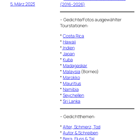
5. März 2023
(2016-2026)
–
Gedichte/Fotos ausgewählter
Tourstationen:
*
Costa Rica
*
Hawaii
*
Indien
*
Japan
*
Kuba
*
Madagaskar
*
Malaysia
(Borneo)
*
Marokko
*
Mauritius
*
Namibia
*
Seychellen
*
Sri Lanka
–
Gedichtthemen
:
*
Alter, Schmerz, Tod
*
Autor & Schreiben
*
Berg, Fluss & Tal