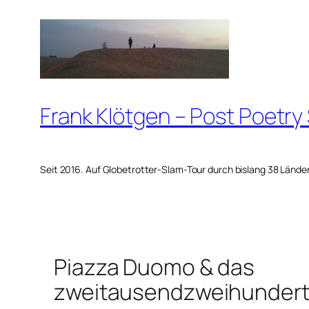
Zum
Inhalt
springen
Frank Klötgen – Post Poetry
Seit 2016. Auf Globetrotter-Slam-Tour durch bislang 38 Lände
Piazza Duomo & das
zweitausendzweihundert