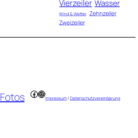
Vierzeiler
Wasser
Zehnzeiler
Wind & Wetter
Zweizeiler
Facebook
Instagram
 Fotos
Impressum
/
Datenschutzvereinbarung