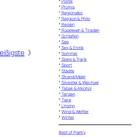
*
Politik
*
Promis
*
Regionales
*
Religion & Philo
*
Reisen
*
Rüpeleien & Tiraden
*
Schlafen
*
See
*
Sex & Erotik
eißigste
》
*
Sommer
*
Speis & Trank
*
Sport
*
Städte
*
Strand/Meer
*
Silvester & Wechsel
*
Tabak & Alkohol
*
Tanzen
*
Tiere
*
Unsinn
*
Wind & Wetter
*
Winter
Best of Poetry