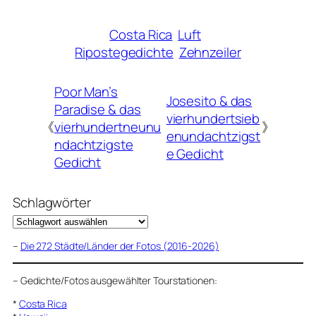
Costa Rica
Luft
Ripostegedichte
Zehnzeiler
Poor Man’s
Josesito & das
Paradise & das
vierhundertsieb
《
vierhundertneunu
》
enundachtzigst
ndachtzigste
e Gedicht
Gedicht
Schlagwörter
–
Die 272 Städte/Länder der Fotos (2016-2026)
–
Gedichte/Fotos ausgewählter Tourstationen:
*
Costa Rica