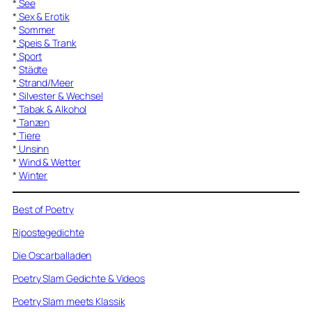
*
See
*
Sex & Erotik
*
Sommer
*
Speis & Trank
*
Sport
*
Städte
*
Strand/Meer
*
Silvester & Wechsel
*
Tabak & Alkohol
*
Tanzen
*
Tiere
*
Unsinn
*
Wind & Wetter
*
Winter
Best of Poetry
Ripostegedichte
Die Oscarballaden
Poetry Slam Gedichte & Videos
Poetry Slam meets Klassik