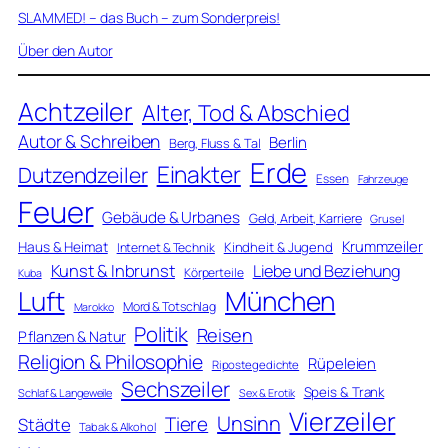
SLAMMED! – das Buch – zum Sonderpreis!
Über den Autor
Achtzeiler
Alter, Tod & Abschied
Autor & Schreiben
Berlin
Berg, Fluss & Tal
Erde
Einakter
Dutzendzeiler
Essen
Fahrzeuge
Feuer
Gebäude & Urbanes
Geld, Arbeit, Karriere
Grusel
Krummzeiler
Haus & Heimat
Kindheit & Jugend
Internet & Technik
Kunst & Inbrunst
Liebe und Beziehung
Körperteile
Kuba
Luft
München
Mord & Totschlag
Marokko
Politik
Reisen
Pflanzen & Natur
Religion & Philosophie
Rüpeleien
Ripostegedichte
Sechszeiler
Speis & Trank
Schlaf & Langeweile
Sex & Erotik
Vierzeiler
Unsinn
Tiere
Städte
Tabak & Alkohol