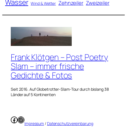
Wasser
Zweizeiler
Zehnzeiler
Wind & Wetter
Frank Klötgen – Post Poetry
Slam – immer frische
Gedichte & Fotos
Seit 2016. Auf Globetrotter-Slam-Tour durch bislang 38
Länder auf 5 Kontinenten
Facebook
Instagram
Impressum
/
Datenschutzvereinbarung