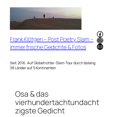
Zum
Inhalt
springen
Faceb
Frank Klötgen – Post Poetry Slam –
Instag
Link
immer frische Gedichte & Fotos
Seit 2016. Auf Globetrotter-Slam-Tour durch bislang
38 Länder auf 5 Kontinenten
Osa & das
vierhundertachtundacht
zigste Gedicht