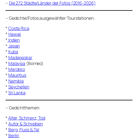
–
Die 272 Städte/Länder der Fotos (2016-2026)
–
Gedichte/Fotos ausgewählter Tourstationen:
*
Costa Rica
*
Hawaii
*
Indien
*
Japan
*
Kuba
*
Madagaskar
*
Malaysia
(Borneo)
*
Marokko
*
Mauritius
*
Namibia
*
Seychellen
*
Sri Lanka
–
Gedichtthemen
:
*
Alter, Schmerz, Tod
*
Autor & Schreiben
*
Berg, Fluss & Tal
*
Berlin