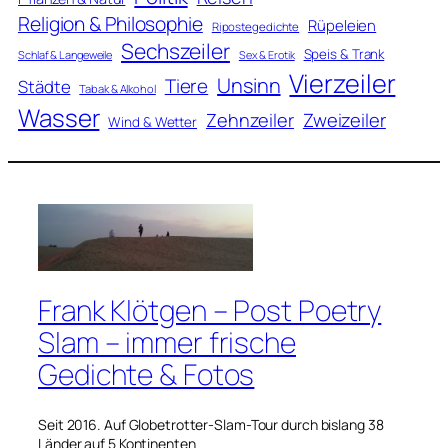
Religion & Philosophie
Rüpeleien
Ripostegedichte
Sechszeiler
Speis & Trank
Schlaf & Langeweile
Sex & Erotik
Vierzeiler
Unsinn
Tiere
Städte
Tabak & Alkohol
Wasser
Zweizeiler
Zehnzeiler
Wind & Wetter
Frank Klötgen – Post Poetry
Slam – immer frische
Gedichte & Fotos
Seit 2016. Auf Globetrotter-Slam-Tour durch bislang 38
Länder auf 5 Kontinenten