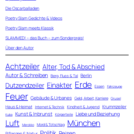
Die Oscarballaden
Poetry Slam Gedichte & Videos
Poetry Slam meets Klassik
SLAMMED! – das Buch – zum Sonderpreis!
Über den Autor
Achtzeiler
Alter, Tod & Abschied
Autor & Schreiben
Berlin
Berg, Fluss & Tal
Erde
Einakter
Dutzendzeiler
Essen
Fahrzeuge
Feuer
Gebäude & Urbanes
Geld, Arbeit, Karriere
Grusel
Krummzeiler
Haus & Heimat
Kindheit & Jugend
Internet & Technik
Kunst & Inbrunst
Liebe und Beziehung
Körperteile
Kuba
Luft
München
Mord & Totschlag
Marokko
Politik
Reisen
Pflanzen & Natur