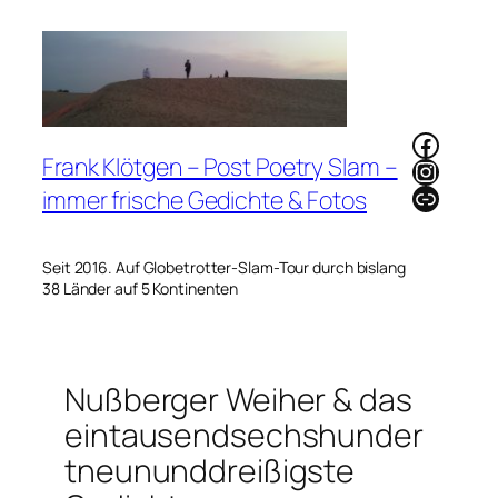
Zum
Inhalt
springen
Faceb
Frank Klötgen – Post Poetry Slam –
Instag
Link
immer frische Gedichte & Fotos
Seit 2016. Auf Globetrotter-Slam-Tour durch bislang
38 Länder auf 5 Kontinenten
Nußberger Weiher & das
eintausendsechshunder
tneununddreißigste