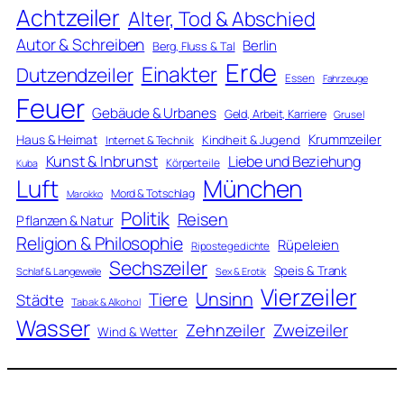
Achtzeiler
Alter, Tod & Abschied
Autor & Schreiben
Berlin
Berg, Fluss & Tal
Erde
Einakter
Dutzendzeiler
Essen
Fahrzeuge
Feuer
Gebäude & Urbanes
Geld, Arbeit, Karriere
Grusel
Krummzeiler
Haus & Heimat
Kindheit & Jugend
Internet & Technik
Kunst & Inbrunst
Liebe und Beziehung
Körperteile
Kuba
Luft
München
Mord & Totschlag
Marokko
Politik
Reisen
Pflanzen & Natur
Religion & Philosophie
Rüpeleien
Ripostegedichte
Sechszeiler
Speis & Trank
Schlaf & Langeweile
Sex & Erotik
Vierzeiler
Unsinn
Tiere
Städte
Tabak & Alkohol
Wasser
Zweizeiler
Zehnzeiler
Wind & Wetter