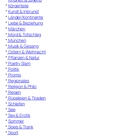
*
Körperteile
*
Kunst & Inbrunst
*
Länder/Kontinente
*
Liebe & Beziehung
*
Märchen
*
Mord & Totschlag
*
München
*
Musik & Gesang
*
Ostern & Weihnacht
*
Pflanzen & Natur
*
Poetry Slam
*
Politik
*
Promis
*
Regionales
*
Religion & Philo
*
Reisen
*
Rüpeleien & Tiraden
*
Schlafen
*
See
*
Sex & Erotik
*
Sommer
*
Speis & Trank
*
Sport