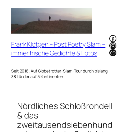
Zum
Inhalt
springen
Faceb
Frank Klötgen – Post Poetry Slam –
Instag
Link
immer frische Gedichte & Fotos
Seit 2016. Auf Globetrotter-Slam-Tour durch bislang
38 Länder auf 5 Kontinenten
Nördliches Schloßrondell
& das
zweitausendsiebenhund