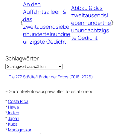
An den
Abbau & das
Auffahrtsalleen &
zweitausendsi
das
《
ebenhundertne
》
zweitausendsiebe
unundachtzigs
nhunderteinundne
te Gedicht
unzigste Gedicht
Schlagwörter
–
Die 272 Städte/Länder der Fotos (2016-2026)
–
Gedichte/Fotos ausgewählter Tourstationen:
*
Costa Rica
*
Hawaii
*
Indien
*
Japan
*
Kuba
*
Madagaskar