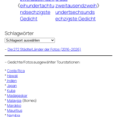
《
eihundertachtu
zweitausendzweih
》
ndsechzigste
undertsechsunds
Gedicht
echzigste Gedicht
Schlagwörter
–
Die 272 Städte/Länder der Fotos (2016-2026)
–
Gedichte/Fotos ausgewählter Tourstationen:
*
Costa Rica
*
Hawaii
*
Indien
*
Japan
*
Kuba
*
Madagaskar
*
Malaysia
(Borneo)
*
Marokko
*
Mauritius
*
Namibia