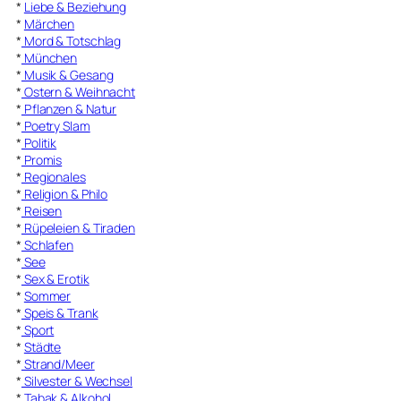
*
Liebe & Beziehung
*
Märchen
*
Mord & Totschlag
*
München
*
Musik & Gesang
*
Ostern & Weihnacht
*
Pflanzen & Natur
*
Poetry Slam
*
Politik
*
Promis
*
Regionales
*
Religion & Philo
*
Reisen
*
Rüpeleien & Tiraden
*
Schlafen
*
See
*
Sex & Erotik
*
Sommer
*
Speis & Trank
*
Sport
*
Städte
*
Strand/Meer
*
Silvester & Wechsel
*
Tabak & Alkohol