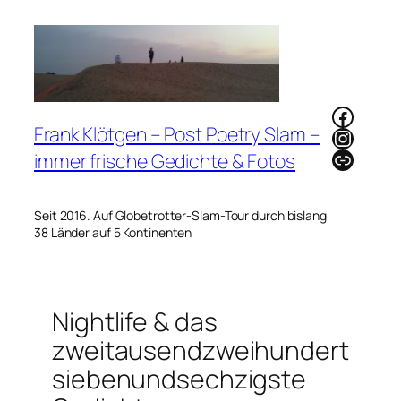
Zum
Inhalt
springen
Faceb
Frank Klötgen – Post Poetry Slam –
Instag
Link
immer frische Gedichte & Fotos
Seit 2016. Auf Globetrotter-Slam-Tour durch bislang
38 Länder auf 5 Kontinenten
Nightlife & das
zweitausendzweihundert
siebenundsechzigste