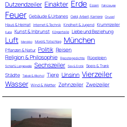
Erde
Einakter
Dutzendzeiler
Essen
Fahrzeuge
Feuer
Gebäude & Urbanes
Geld, Arbeit, Karriere
Grusel
Krummzeiler
Haus & Heimat
Kindheit & Jugend
Internet & Technik
Kunst & Inbrunst
Liebe und Beziehung
Körperteile
Kuba
Luft
München
Mord & Totschlag
Marokko
Politik
Reisen
Pflanzen & Natur
Religion & Philosophie
Rüpeleien
Ripostegedichte
Sechszeiler
Speis & Trank
Schlaf & Langeweile
Sex & Erotik
Vierzeiler
Unsinn
Tiere
Städte
Tabak & Alkohol
Wasser
Zweizeiler
Zehnzeiler
Wind & Wetter