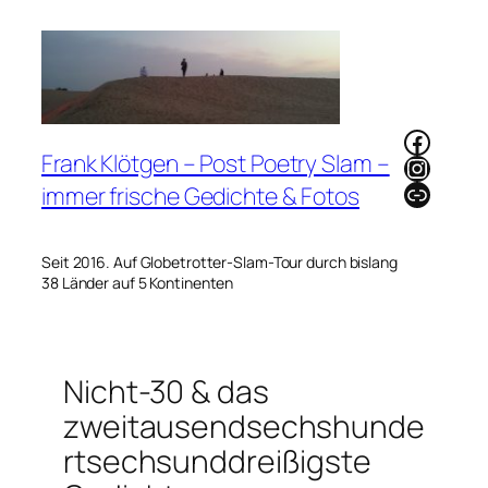
Zum
Inhalt
springen
Faceb
Frank Klötgen – Post Poetry Slam –
Instag
Link
immer frische Gedichte & Fotos
Seit 2016. Auf Globetrotter-Slam-Tour durch bislang
38 Länder auf 5 Kontinenten
Nicht-30 & das
zweitausendsechshunde
rtsechsunddreißigste