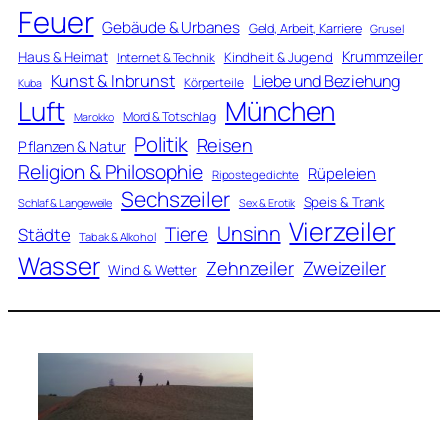
Feuer
Gebäude & Urbanes
Geld, Arbeit, Karriere
Grusel
Krummzeiler
Haus & Heimat
Kindheit & Jugend
Internet & Technik
Kunst & Inbrunst
Liebe und Beziehung
Körperteile
Kuba
Luft
München
Mord & Totschlag
Marokko
Politik
Reisen
Pflanzen & Natur
Religion & Philosophie
Rüpeleien
Ripostegedichte
Sechszeiler
Speis & Trank
Schlaf & Langeweile
Sex & Erotik
Vierzeiler
Unsinn
Tiere
Städte
Tabak & Alkohol
Wasser
Zweizeiler
Zehnzeiler
Wind & Wetter