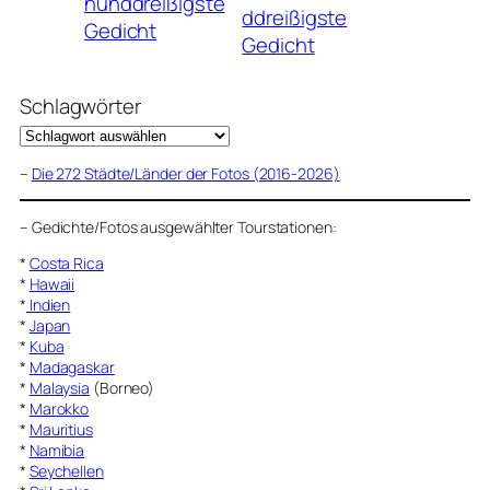
nunddreißigste
ddreißigste
Gedicht
Gedicht
Schlagwörter
–
Die 272 Städte/Länder der Fotos (2016-2026)
–
Gedichte/Fotos ausgewählter Tourstationen:
*
Costa Rica
*
Hawaii
*
Indien
*
Japan
*
Kuba
*
Madagaskar
*
Malaysia
(Borneo)
*
Marokko
*
Mauritius
*
Namibia
*
Seychellen