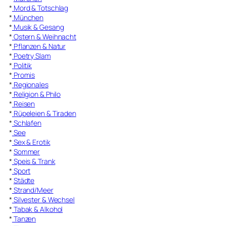
*
Mord & Totschlag
*
München
*
Musik & Gesang
*
Ostern & Weihnacht
*
Pflanzen & Natur
*
Poetry Slam
*
Politik
*
Promis
*
Regionales
*
Religion & Philo
*
Reisen
*
Rüpeleien & Tiraden
*
Schlafen
*
See
*
Sex & Erotik
*
Sommer
*
Speis & Trank
*
Sport
*
Städte
*
Strand/Meer
*
Silvester & Wechsel
*
Tabak & Alkohol
*
Tanzen