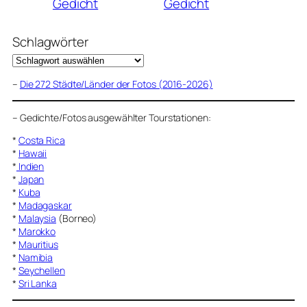
Gedicht
Gedicht
Schlagwörter
–
Die 272 Städte/Länder der Fotos (2016-2026)
–
Gedichte/Fotos ausgewählter Tourstationen:
*
Costa Rica
*
Hawaii
*
Indien
*
Japan
*
Kuba
*
Madagaskar
*
Malaysia
(Borneo)
*
Marokko
*
Mauritius
*
Namibia
*
Seychellen
*
Sri Lanka