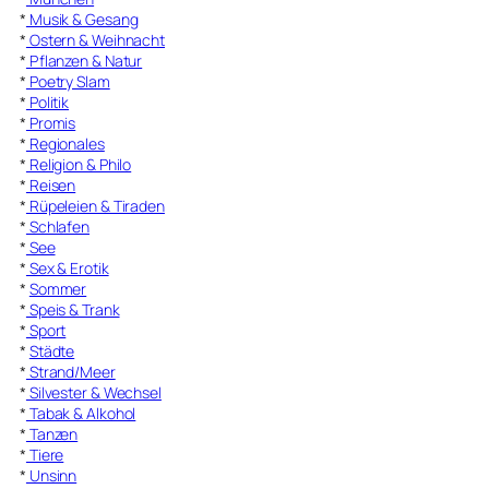
*
Musik & Gesang
*
Ostern & Weihnacht
*
Pflanzen & Natur
*
Poetry Slam
*
Politik
*
Promis
*
Regionales
*
Religion & Philo
*
Reisen
*
Rüpeleien & Tiraden
*
Schlafen
*
See
*
Sex & Erotik
*
Sommer
*
Speis & Trank
*
Sport
*
Städte
*
Strand/Meer
*
Silvester & Wechsel
*
Tabak & Alkohol
*
Tanzen
*
Tiere
*
Unsinn