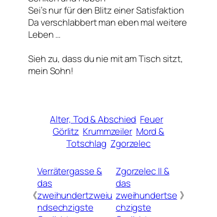
Sei’s nur für den Blitz einer Satisfaktion
Da verschlabbert man eben mal weitere
Leben …
Sieh zu, dass du nie mit am Tisch sitzt,
mein Sohn!
Alter, Tod & Abschied
Feuer
Görlitz
Krummzeiler
Mord &
Totschlag
Zgorzelec
Verrätergasse &
Zgorzelec II &
das
das
《
zweihundertzweiu
zweihundertse
》
ndsechzigste
chzigste