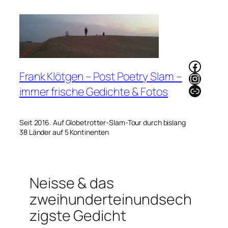
Zum
Inhalt
springen
Faceb
Frank Klötgen – Post Poetry Slam –
Instag
Link
immer frische Gedichte & Fotos
Seit 2016. Auf Globetrotter-Slam-Tour durch bislang
38 Länder auf 5 Kontinenten
Neisse & das
zweihunderteinundsech
zigste Gedicht