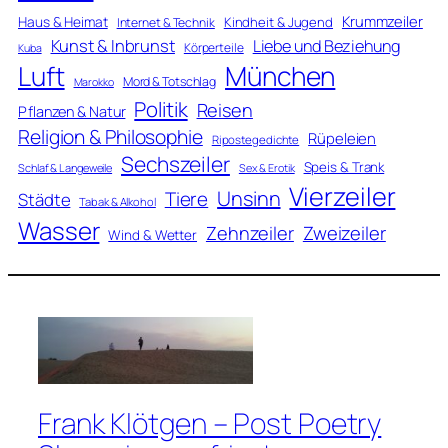
Krummzeiler
Haus & Heimat
Kindheit & Jugend
Internet & Technik
Kunst & Inbrunst
Liebe und Beziehung
Körperteile
Kuba
Luft
München
Mord & Totschlag
Marokko
Politik
Reisen
Pflanzen & Natur
Religion & Philosophie
Rüpeleien
Ripostegedichte
Sechszeiler
Speis & Trank
Schlaf & Langeweile
Sex & Erotik
Vierzeiler
Unsinn
Tiere
Städte
Tabak & Alkohol
Wasser
Zweizeiler
Zehnzeiler
Wind & Wetter
Frank Klötgen – Post Poetry