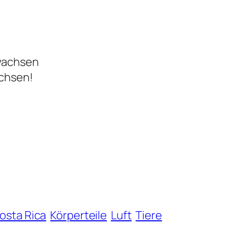
 wachsen
achsen!
osta Rica
Körperteile
Luft
Tiere