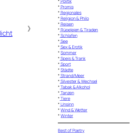
*
Politik
*
Promis
*
Regionales
*
Religion & Philo
*
Reisen
》
*
Rüpeleien & Tiraden
icht
*
Schlafen
*
See
*
Sex & Erotik
*
Sommer
*
Speis & Trank
*
Sport
*
Städte
*
Strand/Meer
*
Silvester & Wechsel
*
Tabak & Alkohol
*
Tanzen
*
Tiere
*
Unsinn
*
Wind & Wetter
*
Winter
Best of Poetry