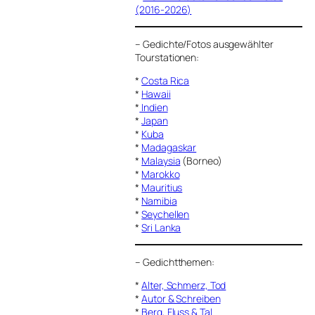
(2016-2026)
–
Gedichte/Fotos ausgewählter
Tourstationen:
*
Costa Rica
*
Hawaii
*
Indien
*
Japan
*
Kuba
*
Madagaskar
*
Malaysia
(Borneo)
*
Marokko
*
Mauritius
*
Namibia
*
Seychellen
*
Sri Lanka
–
Gedichtthemen
:
*
Alter, Schmerz, Tod
*
Autor & Schreiben
*
Berg, Fluss & Tal