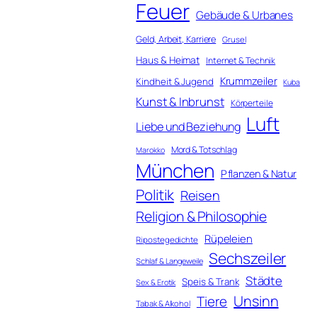
Feuer
Gebäude & Urbanes
Geld, Arbeit, Karriere
Grusel
Haus & Heimat
Internet & Technik
Krummzeiler
Kindheit & Jugend
Kuba
Kunst & Inbrunst
Körperteile
Luft
Liebe und Beziehung
Mord & Totschlag
Marokko
München
Pflanzen & Natur
Politik
Reisen
Religion & Philosophie
Rüpeleien
Ripostegedichte
Sechszeiler
Schlaf & Langeweile
Städte
Speis & Trank
Sex & Erotik
Unsinn
Tiere
Tabak & Alkohol