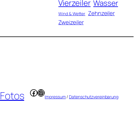
Vierzeiler
Wasser
Zehnzeiler
Wind & Wetter
Zweizeiler
Facebook
Instagram
 Fotos
Impressum
/
Datenschutzvereinbarung