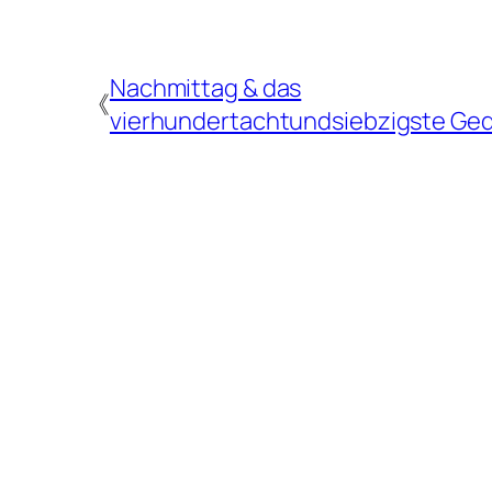
Nachmittag & das
《
vierhundertachtundsiebzigste Ged