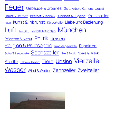
Feuer
Gebäude & Urbanes
Geld, Arbeit, Karriere
Grusel
Krummzeiler
Haus & Heimat
Kindheit & Jugend
Internet & Technik
Kunst & Inbrunst
Liebe und Beziehung
Körperteile
Kuba
Luft
München
Mord & Totschlag
Marokko
Politik
Reisen
Pflanzen & Natur
Religion & Philosophie
Rüpeleien
Ripostegedichte
Sechszeiler
Speis & Trank
Schlaf & Langeweile
Sex & Erotik
Vierzeiler
Unsinn
Tiere
Städte
Tabak & Alkohol
Wasser
Zweizeiler
Zehnzeiler
Wind & Wetter