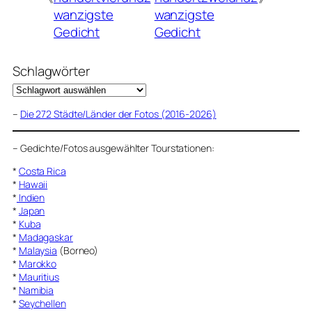
wanzigste
wanzigste
Gedicht
Gedicht
Schlagwörter
–
Die 272 Städte/Länder der Fotos (2016-2026)
–
Gedichte/Fotos ausgewählter Tourstationen:
*
Costa Rica
*
Hawaii
*
Indien
*
Japan
*
Kuba
*
Madagaskar
*
Malaysia
(Borneo)
*
Marokko
*
Mauritius
*
Namibia
*
Seychellen