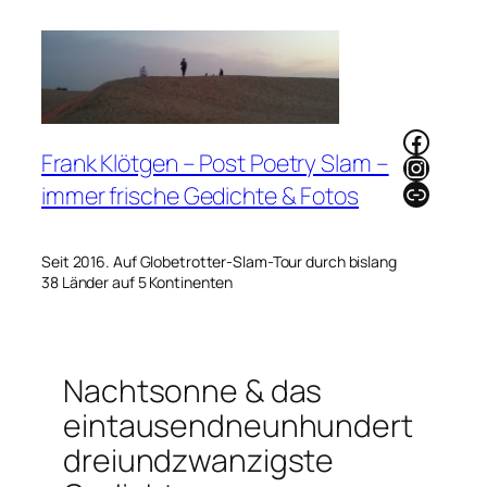
Zum
Inhalt
springen
Faceb
Frank Klötgen – Post Poetry Slam –
Instag
Link
immer frische Gedichte & Fotos
Seit 2016. Auf Globetrotter-Slam-Tour durch bislang
38 Länder auf 5 Kontinenten
Nachtsonne & das
eintausendneunhundert
dreiundzwanzigste