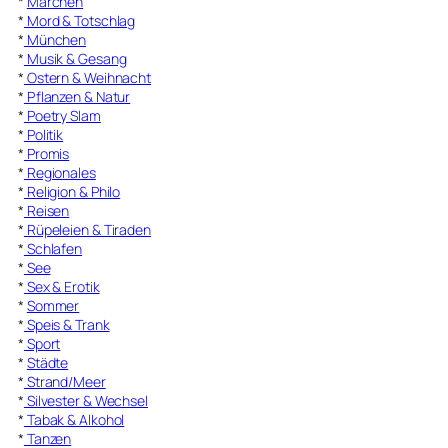
*
Märchen
*
Mord & Totschlag
*
München
*
Musik & Gesang
*
Ostern & Weihnacht
*
Pflanzen & Natur
*
Poetry Slam
*
Politik
*
Promis
*
Regionales
*
Religion & Philo
*
Reisen
*
Rüpeleien & Tiraden
*
Schlafen
*
See
*
Sex & Erotik
*
Sommer
*
Speis & Trank
*
Sport
*
Städte
*
Strand/Meer
*
Silvester & Wechsel
*
Tabak & Alkohol
*
Tanzen