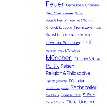
Feuer
Gebäude & Urbanes
Geld, Arbeit, Karriere
Grusel
Haus & Heimat
Internet & Technik
Krummzeiler
Kindheit & Jugend
Kuba
Kunst & Inbrunst
Körperteile
Luft
Liebe und Beziehung
Mord & Totschlag
Marokko
München
Pflanzen & Natur
Politik
Reisen
Religion & Philosophie
Rüpeleien
Ripostegedichte
Sechszeiler
Schlaf & Langeweile
Städte
Speis & Trank
Sex & Erotik
Unsinn
Tiere
Tabak & Alkohol