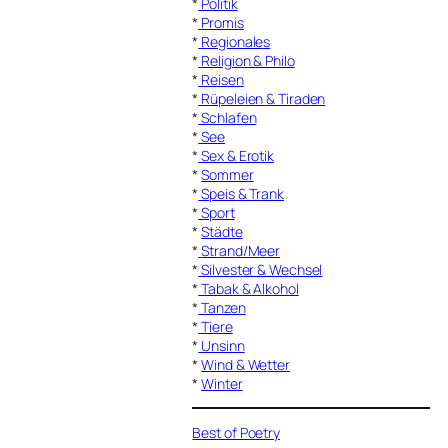
*
Politik
*
Promis
*
Regionales
*
Religion & Philo
*
Reisen
*
Rüpeleien & Tiraden
*
Schlafen
*
See
*
Sex & Erotik
*
Sommer
*
Speis & Trank
*
Sport
*
Städte
*
Strand/Meer
*
Silvester & Wechsel
*
Tabak & Alkohol
*
Tanzen
*
Tiere
*
Unsinn
*
Wind & Wetter
*
Winter
Best of Poetry