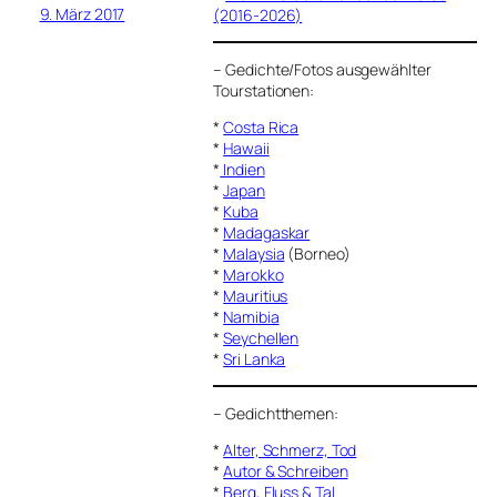
9. März 2017
(2016-2026)
–
Gedichte/Fotos ausgewählter
Tourstationen:
*
Costa Rica
*
Hawaii
*
Indien
*
Japan
*
Kuba
*
Madagaskar
*
Malaysia
(Borneo)
*
Marokko
*
Mauritius
*
Namibia
*
Seychellen
*
Sri Lanka
–
Gedichtthemen
:
*
Alter, Schmerz, Tod
*
Autor & Schreiben
*
Berg, Fluss & Tal