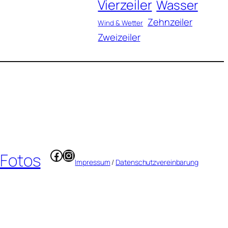
Vierzeiler
Wasser
Zehnzeiler
Wind & Wetter
Zweizeiler
Facebook
Instagram
 Fotos
Impressum
/
Datenschutzvereinbarung