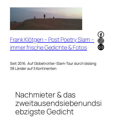
Zum
Inhalt
springen
Faceb
Frank Klötgen – Post Poetry Slam –
Instag
Link
immer frische Gedichte & Fotos
Seit 2016. Auf Globetrotter-Slam-Tour durch bislang
38 Länder auf 5 Kontinenten
Nachmieter & das
zweitausendsiebenundsi
ebzigste Gedicht