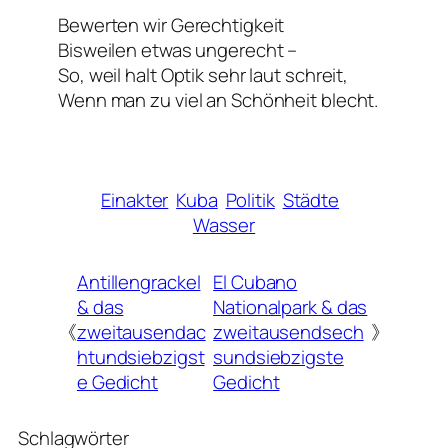
Bewerten wir Gerechtigkeit
Bisweilen etwas ungerecht –
So, weil halt Optik sehr laut schreit,
Wenn man zu viel an Schönheit blecht.
Einakter
Kuba
Politik
Städte
Wasser
Antillengrackel
El Cubano
& das
Nationalpark & das
《
zweitausendac
zweitausendsech
》
htundsiebzigst
sundsiebzigste
e Gedicht
Gedicht
Schlagwörter