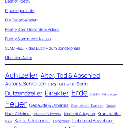
Best of Poetry
Ripostegedichte
Die Oscarballaden
Poetry Slam Gedichte & Videos
Poetry Slam meets Klassik
SLAMMED! – das Buch – zum Sonderpreis!
Über den Autor
Achtzeiler
Alter, Tod & Abschied
Autor & Schreiben
Berlin
Berg, Fluss & Tal
Erde
Einakter
Dutzendzeiler
Essen
Fahrzeuge
Feuer
Gebäude & Urbanes
Geld, Arbeit, Karriere
Grusel
Krummzeiler
Haus & Heimat
Kindheit & Jugend
Internet & Technik
Kunst & Inbrunst
Liebe und Beziehung
Körperteile
Kuba