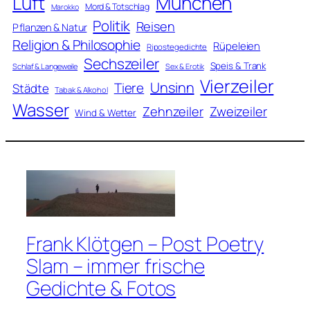
Luft
München
Mord & Totschlag
Marokko
Politik
Reisen
Pflanzen & Natur
Religion & Philosophie
Rüpeleien
Ripostegedichte
Sechszeiler
Speis & Trank
Schlaf & Langeweile
Sex & Erotik
Vierzeiler
Unsinn
Tiere
Städte
Tabak & Alkohol
Wasser
Zweizeiler
Zehnzeiler
Wind & Wetter
Frank Klötgen – Post Poetry
Slam – immer frische
Gedichte & Fotos