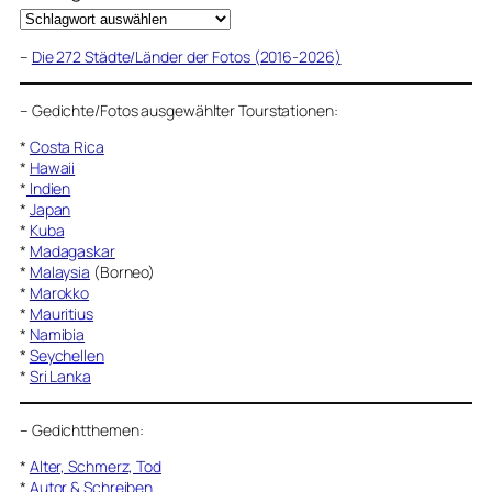
–
Die 272 Städte/Länder der Fotos (2016-2026)
–
Gedichte/Fotos ausgewählter Tourstationen:
*
Costa Rica
*
Hawaii
*
Indien
*
Japan
*
Kuba
*
Madagaskar
*
Malaysia
(Borneo)
*
Marokko
*
Mauritius
*
Namibia
*
Seychellen
*
Sri Lanka
–
Gedichtthemen
:
*
Alter, Schmerz, Tod
*
Autor & Schreiben