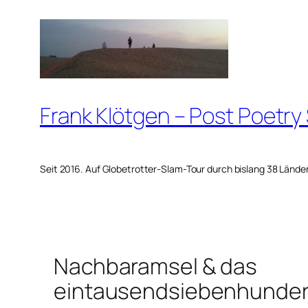
Zum
Inhalt
springen
Frank Klötgen – Post Poetry
Seit 2016. Auf Globetrotter-Slam-Tour durch bislang 38 Lände
Nachbaramsel & das
eintausendsiebenhundert