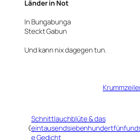
Länder in Not
In Bungabunga
Steckt Gabun
Und kann nix dagegen tun.
Krummzeile
Schnittlauchblüte & das
《
eintausendsiebenhundertfünfunds
e Gedicht