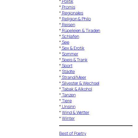
*
Politik
*
Promis
*
Regionales
*
Religion & Philo
*
Reisen
*
Rüpeleien & Tiraden
*
Schlafen
*
See
*
Sex & Erotik
*
Sommer
*
Speis & Trank
*
Sport
*
Städte
*
Strand/Meer
*
Silvester & Wechsel
*
Tabak & Alkohol
*
Tanzen
*
Tiere
*
Unsinn
*
Wind & Wetter
*
Winter
Best of Poetry