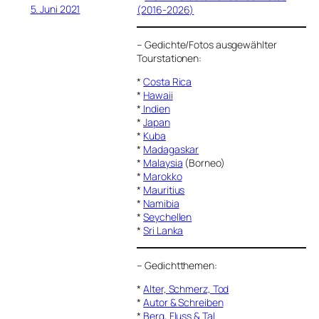
5. Juni 2021
(2016-2026)
–
Gedichte/Fotos ausgewählter
Tourstationen:
*
Costa Rica
*
Hawaii
*
Indien
*
Japan
*
Kuba
*
Madagaskar
*
Malaysia
(Borneo)
*
Marokko
*
Mauritius
*
Namibia
*
Seychellen
*
Sri Lanka
–
Gedichtthemen
:
*
Alter, Schmerz, Tod
*
Autor & Schreiben
*
Berg, Fluss & Tal