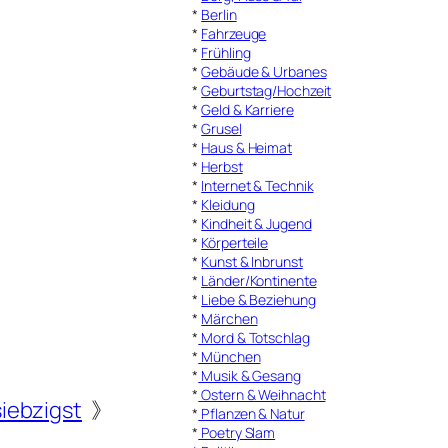
*
Berlin
*
Fahrzeuge
*
Frühling
*
Gebäude & Urbanes
*
Geburtstag/Hochzeit
*
Geld & Karriere
*
Grusel
*
Haus & Heimat
*
Herbst
*
Internet & Technik
*
Kleidung
*
Kindheit & Jugend
*
Körperteile
*
Kunst & Inbrunst
*
Länder/Kontinente
*
Liebe & Beziehung
*
Märchen
*
Mord & Totschlag
*
München
*
Musik & Gesang
*
Ostern & Weihnacht
iebzigst
》
*
Pflanzen & Natur
*
Poetry Slam