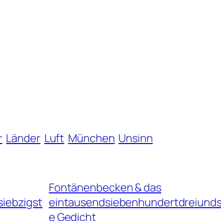
r
Länder
Luft
München
Unsinn
Fontänenbecken & das
iebzigst
eintausendsiebenhundertdreiunds
e Gedicht