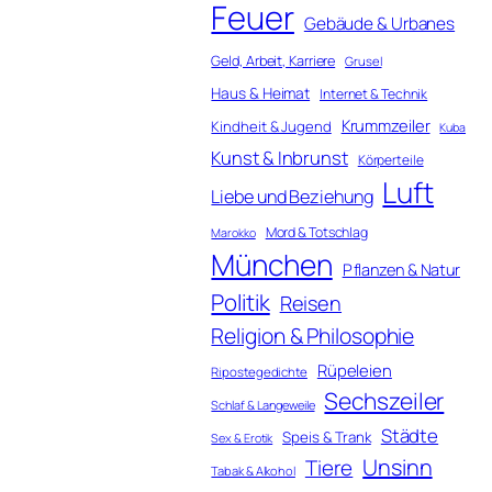
Feuer
Gebäude & Urbanes
Geld, Arbeit, Karriere
Grusel
Haus & Heimat
Internet & Technik
Krummzeiler
Kindheit & Jugend
Kuba
Kunst & Inbrunst
Körperteile
Luft
Liebe und Beziehung
Mord & Totschlag
Marokko
München
Pflanzen & Natur
Politik
Reisen
Religion & Philosophie
Rüpeleien
Ripostegedichte
Sechszeiler
Schlaf & Langeweile
Städte
Speis & Trank
Sex & Erotik
Unsinn
Tiere
Tabak & Alkohol