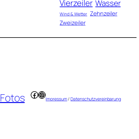
Vierzeiler
Wasser
Zehnzeiler
Wind & Wetter
Zweizeiler
Facebook
Instagram
 Fotos
Impressum
/
Datenschutzvereinbarung