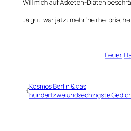
Will mich auf Asketen-Diäten beschr
Ja gut, war jetzt mehr ’ne rhetorische
Feuer
Ha
Kosmos Berlin & das
《
hundertzweiundsechzigste Gedic