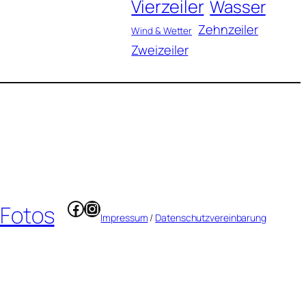
Vierzeiler
Wasser
Zehnzeiler
Wind & Wetter
Zweizeiler
Facebook
Instagram
 Fotos
Impressum
/
Datenschutzvereinbarung