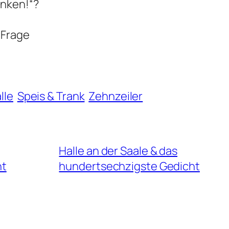
änken!“?
 Frage
lle
Speis & Trank
Zehnzeiler
Halle an der Saale & das
ht
hundertsechzigste Gedicht