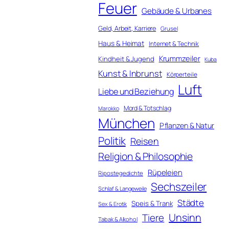
Feuer
Gebäude & Urbanes
Geld, Arbeit, Karriere
Grusel
Haus & Heimat
Internet & Technik
Krummzeiler
Kindheit & Jugend
Kuba
Kunst & Inbrunst
Körperteile
Luft
Liebe und Beziehung
Mord & Totschlag
Marokko
München
Pflanzen & Natur
Politik
Reisen
Religion & Philosophie
Rüpeleien
Ripostegedichte
Sechszeiler
Schlaf & Langeweile
Städte
Speis & Trank
Sex & Erotik
Unsinn
Tiere
Tabak & Alkohol