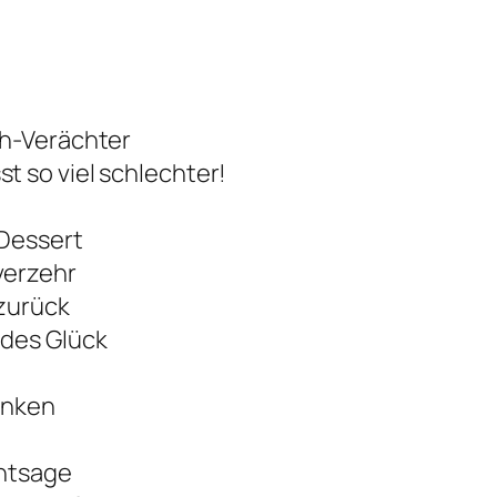
ch-Verächter
 so viel schlechter!
 Dessert
verzehr
 zurück
ndes Glück
enken
entsage