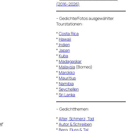
(2016-2026)
–
Gedichte/Fotos ausgewählter
Tourstationen:
*
Costa Rica
*
Hawaii
*
Indien
*
Japan
*
Kuba
*
Madagaskar
*
Malaysia
(Borneo)
*
Marokko
*
Mauritius
*
Namibia
*
Seychellen
*
Sri Lanka
–
Gedichtthemen
:
*
Alter, Schmerz, Tod
er
*
Autor & Schreiben
*
Berg, Fluss & Tal