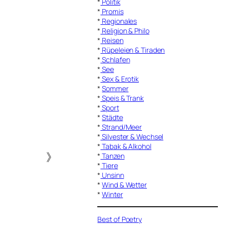
*
Politik
*
Promis
*
Regionales
*
Religion & Philo
*
Reisen
*
Rüpeleien & Tiraden
*
Schlafen
*
See
*
Sex & Erotik
*
Sommer
*
Speis & Trank
*
Sport
*
Städte
*
Strand/Meer
*
Silvester & Wechsel
*
Tabak & Alkohol
》
*
Tanzen
*
Tiere
*
Unsinn
*
Wind & Wetter
*
Winter
Best of Poetry